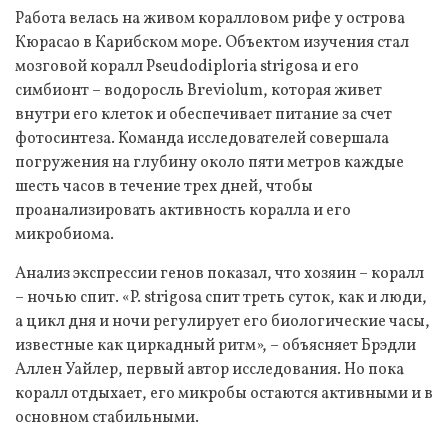
Работа велась на живом коралловом рифе у острова
Кюрасао в Карибском море. Объектом изучения стал
мозговой коралл Pseudodiploria strigosa и его
симбионт – водоросль Breviolum, которая живет
внутри его клеток и обеспечивает питание за счет
фотосинтеза. Команда исследователей совершала
погружения на глубину около пяти метров каждые
шесть часов в течение трех дней, чтобы
проанализировать активность коралла и его
микробиома.
Анализ экспрессии генов показал, что хозяин – коралл
– ночью спит. «P. strigosa спит треть суток, как и люди,
а цикл дня и ночи регулирует его биологические часы,
известные как циркадный ритм», – объясняет Брэдли
Аллен Уайлер, первый автор исследования. Но пока
коралл отдыхает, его микробы остаются активными и в
основном стабильными.