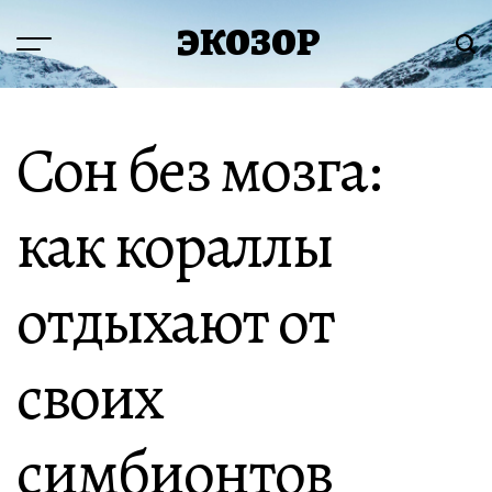
Перейти
ЭКОЗОР
к
Меню
Пои
содержимому
Сон без мозга:
как кораллы
отдыхают от
своих
симбионтов