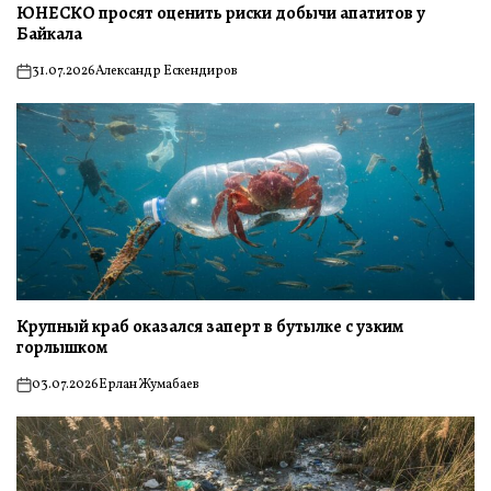
ЮНЕСКО просят оценить риски добычи апатитов у
Байкала
31.07.2026
Александр Ескендиров
on
Крупный краб оказался заперт в бутылке с узким
горлышком
03.07.2026
Ерлан Жумабаев
on