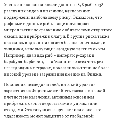
Ученые проанализировали данные о 878 рыбах 138
различных видов и выяснили, какие из них
подвержены наибольшему риску. Оказалось, что
рифовые и донные рыбы чаще поглощают
микропластик по сравнению с обитателями открытого
океана или прибрежных лагун. В группе риска также
оказались виды, питающиеся беспозвоночными, и
хищники, использующие засадную тактику охоты.
Например, два вида рыб – император-харак и
барабуля-барберин, – пойманные во всех четырех
исследованных странах, показали значительно более
высокий уровень загрязнения именно на Фиджи.
По мнению исследователей, высокий уровень
заражения на Фиджи может быть связан с высокой
плотностью населения, активным освоением
прибрежных зон и недостатками в управлении
отходами. Эта ситуация разрушает иллюзию, что
удаленность может защитить от глобальной