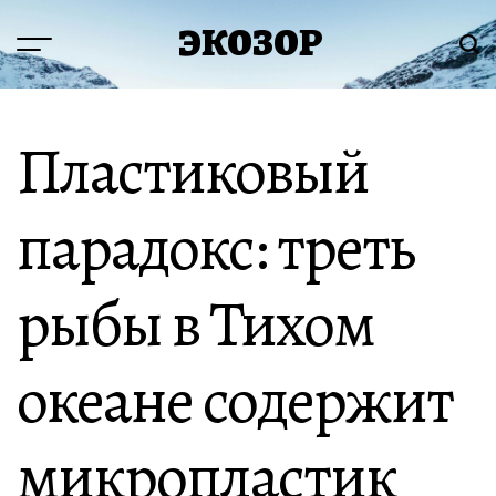
Перейти
ЭКОЗОР
к
Меню
Пои
содержимому
Пластиковый
парадокс: треть
рыбы в Тихом
океане содержит
микропластик