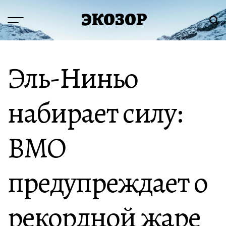
Перейти
ЭКОЗОР
к
Меню
Пои
содержимому
Эль-Ниньо
набирает силу:
ВМО
предупреждает о
рекордной жаре