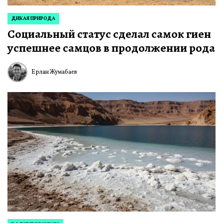
ДИКАЯ ПРИРОДА
ОПУБЛИКОВАНО
Социальный статус сделал самок гиен
В
успешнее самцов в продолжении рода
Ерлан Жумабаев