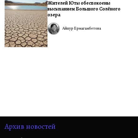
Жителей Юты обеспокоены
В
высыханием Большого Солёного
озера
Айнур Ермагамбетова
Архив новостей