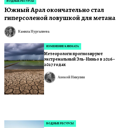
ВОДНЫЕ РЕСУРСЫ
ОПУБЛИКОВАНО
Южный Арал окончательно стал
В
гиперсоленой ловушкой для метана
Камила Нургалиева
ИЗМЕНЕНИЕ КЛИМАТА
ОПУБЛИКОВАНО
Метеорологи прогнозируют
В
экстремальный Эль-Ниньо в 2026–
2027 годах
Алексей Никулин
ВОДНЫЕ РЕСУРСЫ
ОПУБЛИКОВАНО