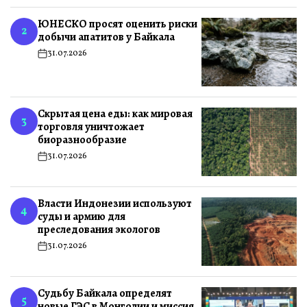
ЮНЕСКО просят оценить риски
2
добычи апатитов у Байкала
31.07.2026
Скрытая цена еды: как мировая
3
торговля уничтожает
биоразнообразие
31.07.2026
Власти Индонезии используют
4
суды и армию для
преследования экологов
31.07.2026
Судьбу Байкала определят
5
новые ГЭС в Монголии и миссия