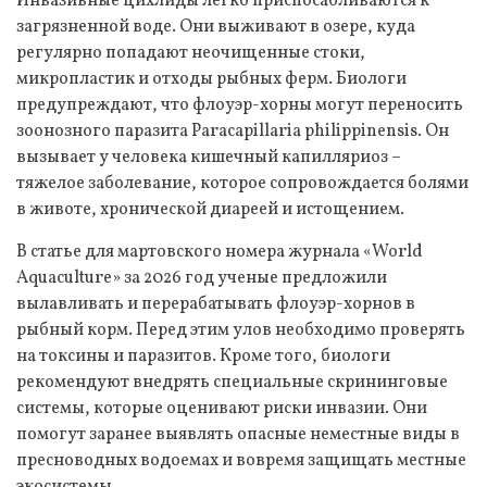
Инвазивные цихлиды легко приспосабливаются к
загрязненной воде. Они выживают в озере, куда
регулярно попадают неочищенные стоки,
микропластик и отходы рыбных ферм. Биологи
предупреждают, что флоуэр-хорны могут переносить
зоонозного паразита Paracapillaria philippinensis. Он
вызывает у человека кишечный капилляриоз –
тяжелое заболевание, которое сопровождается болями
в животе, хронической диареей и истощением.
В статье для мартовского номера журнала «World
Aquaculture» за 2026 год ученые предложили
вылавливать и перерабатывать флоуэр-хорнов в
рыбный корм. Перед этим улов необходимо проверять
на токсины и паразитов. Кроме того, биологи
рекомендуют внедрять специальные скрининговые
системы, которые оценивают риски инвазии. Они
помогут заранее выявлять опасные неместные виды в
пресноводных водоемах и вовремя защищать местные
экосистемы.