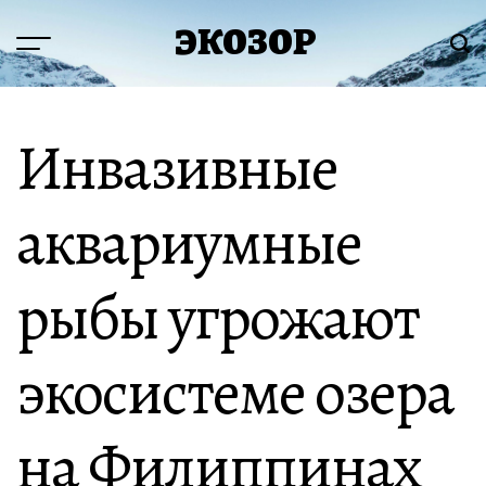
Перейти
ЭКОЗОР
к
Меню
Пои
содержимому
Инвазивные
аквариумные
рыбы угрожают
экосистеме озера
на Филиппинах