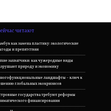
ейчас читают
амбук как замена пластику: экологические
ыгоды и препятствия
ихие захватчики: как чужеродные виды
азрушают природу и экономику
ногофункциональные ландшафты – ключ к
ешению глобальных экокризисов
стровные государства требуют реформы
лиматического финансирования