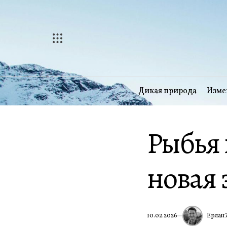
Перейти
к
содержимому
Дикая природа
Изме
Рыбья 
новая 
Ерлан 
10.02.2026