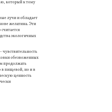
ью, который к тому
вые лучи и обладает
нове желатина. Эти
 считается
дства экологичных
– чувствительность
аковки обезвоженных
ым продолжать
 в пищевой, но и в
ческую ценность
ически