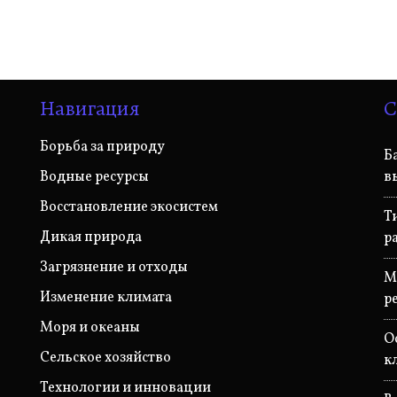
Навигация
С
Борьба за природу
Б
Водные ресурсы
в
Восстановление экосистем
Т
Дикая природа
р
Загрязнение и отходы
М
Изменение климата
р
Моря и океаны
О
Сельское хозяйство
к
Технологии и инновации