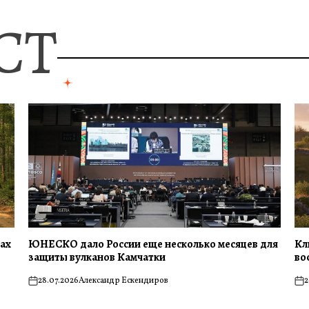
СТ
сах
ЮНЕСКО дало России еще несколько месяцев для
Кл
защиты вулканов Камчатки
во
28.07.2026
Александр Ескендиров
2
on
on