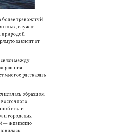
до более тревожный
вотных, служат
й природой
рямую зависит от
, связи между
авершения
т многое рассказать
считалась образцом
ь восточного
иной стали
м и городских
ей — жизненно
новилась.