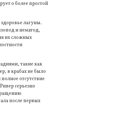
рует о более простой
 здоровье лагуны.
изопод и нематод,
ия их сложных
лостности
адиями, такие как
р, в крабах не было
 полное отсутствие
Ривер серьезно
окращению
пала после первых