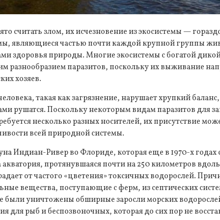
ято считать злом, их исчезновение из экосистемы — гораз
змы, являющиеся частью почти каждой крупной группы жи
ми здоровья природы. Многие экосистемы с богатой дико
им разнообразием паразитов, поскольку их выживание нап
ких хозяев.
человека, такая как загрязнение, нарушает хрупкий баланс
ами рушатся. Поскольку некоторым видам паразитов для з
ебуется несколько разных носителей, их присутствие може
чивости всей природной системы.
на Индиан-Ривер во Флориде, которая еще в 1970-х годах 
а акватория, протянувшаяся почти на 250 километров вдол
радает от частого «цветения» токсичных водорослей. Прич
ные вещества, поступающие с ферм, из септических систе
ате были уничтожены обширные заросли морских водоросл
ия для рыб и беспозвоночных, которая до сих пор не восста