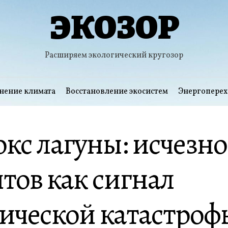
ЭКОЗОР
Расширяем экологический кругозор
нение климата
Восстановление экосистем
Энергоперех
кс лагуны: исчезн
тов как сигнал
ической катастроф