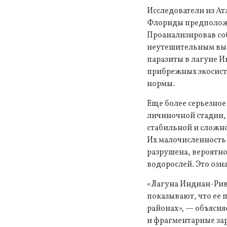
Исследователи из А
Флориды предположил
Проанализировав со
неутешительным выво
паразиты в лагуне И
прибрежных экосисте
нормы.
Еще более серьезное
личиночной стадии, 
стабильной и сложно
Их малочисленность 
разрушена, вероятно
водорослей. Это озн
«Лагуна Индиан-Рив
показывают, что ее 
районах», — объясня
и фрагментарные за