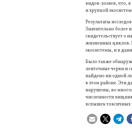
видов-хозяев, что, 
и хрупкой экосистем
Результаты исследо
Значительно более н
свидетельствует о 
жизненных циклов. 
экосистемы, и в дан
Было также обнаруж
ленточные черви и с
найдено ни одной ли
в этом районе. Эти 
нарушены, во много
численности хищнико
вспышек токсичных в