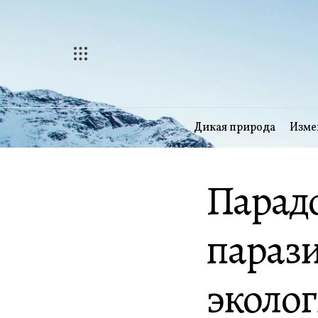
Перейти
к
содержимому
Дикая природа
Изме
Парадо
парази
эколог