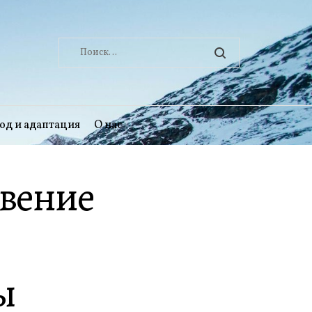
Найти:
од и адаптация
О нас
овение
ы