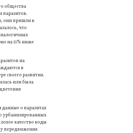
го общества
и паразитов.
, они пришли к
азалось, что
 аналогичных
но на 11% ниже
аразитов на
уждаются в
е своего развития.
тилась или была
 цветения
 данные о паразитах
ьно урбанизированных
Плохое качество воды
ду передвижения