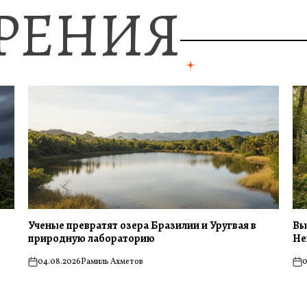
ЗРЕНИЯ
Ученые превратят озера Бразилии и Уругвая в
Вы
природную лабораторию
Не
04.08.2026
Рамиль Ахметов
0
on
on