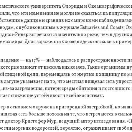
тлантического университета Флориды и Океанографическо
и, что эти изменения не могли не сказаться на популяци
бственные данные и сравнив их с мировыми наблюдениями
дам, опубликованным в журнале Estuaries and Coasts. Ок
ндиан-Ривер встречаются значительно реже, чем в других
мах мира. Доля зараженных хозяев здесь оказалась пример
 падение — на 17% — наблюдалось в распространенности п
которые зависят от нескольких хозяев. Такие организмы н
й пищевой цепи, перемещаясь от жертвы к хищнику по мер
в лагуне указывает на то, что местная пищевая сеть упрос
, из-за загрязнения, потери среды обитания и постоянного
ачает снижение устойчивости всей экосистемы.
ер в основном окружена пригородной застройкой, но наши
пищевая сеть больше похожа на те, что встречаются в сил
ет доктор Кристофер Мур, ведущий автор исследования. «
росли морских водорослей, вероятно, ограничивают свобо