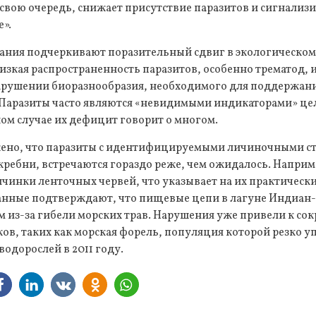
в свою очередь, снижает присутствие паразитов и сигнализи
е».
вания подчеркивают поразительный сдвиг в экологическом
изкая распространенность паразитов, особенно трематод, 
нарушении биоразнообразия, необходимого для поддержан
Паразиты часто являются «невидимыми индикаторами» це
ном случае их дефицит говорит о многом.
ено, что паразиты с идентифицируемыми личиночными ст
кребни, встречаются гораздо реже, чем ожидалось. Наприме
чинки ленточных червей, что указывает на их практически
данные подтверждают, что пищевые цепи в лагуне Индиан-
м из-за гибели морских трав. Нарушения уже привели к с
в, таких как морская форель, популяция которой резко у
одорослей в 2011 году.