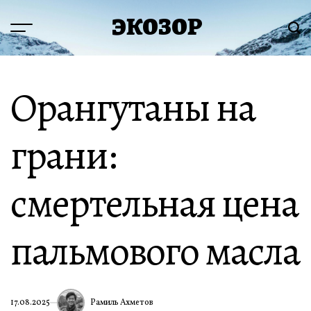
Перейти
ЭКОЗОР
к
Меню
Пои
содержимому
Орангутаны на
грани:
смертельная цена
пальмового масла
Рамиль Ахметов
17.08.2025