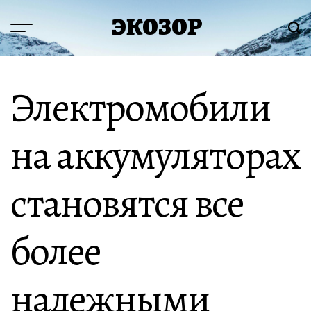
Перейти
ЭКОЗОР
к
Меню
Пои
содержимому
Электромобили
на аккумуляторах
становятся все
более
надежными