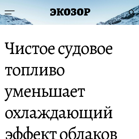
Перейти
ЭКОЗОР
к
Меню
Пои
содержимому
Чистое судовое
топливо
уменьшает
охлаждающий
эффект облаков