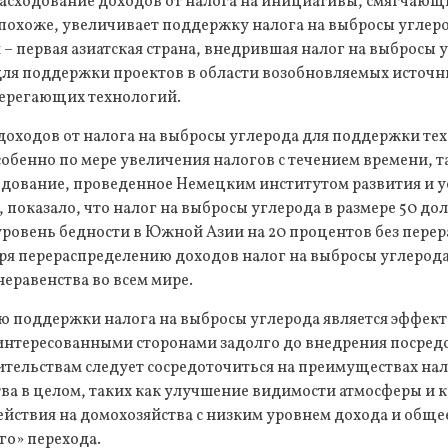
асходование доходов от налога на инициативы, смягчающ
похоже, увеличивает поддержку налога на выбросы углер
 – первая азиатская страна, внедрившая налог на выбросы у
для поддержки проектов в области возобновляемых источн
берегающих технологий.
оходов от налога на выбросы углерода для поддержки тех
собенно по мере увеличения налогов с течением времени, 
ледование, проведенное Немецким институтом развития и 
у, показало, что налог на выбросы углерода в размере 50 д
уровень бедности в Южной Азии на 20 процентов без пере
аря перераспределению доходов налог на выбросы углерод
неравенства во всем мире.
ю поддержки налога на выбросы углерода является эффек
аинтересованными сторонами задолго до внедрения посре
тельствам следует сосредоточиться на преимуществах нал
ва в целом, таких как улучшение видимости атмосферы и к
йствия на домохозяйства с низким уровнем дохода и обще
го» перехода.