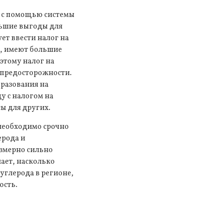
а с помощью системы
льшие выгоды для
ет ввести налог на
о, имеют большие
этому налог на
 предосторожности.
разования на
у с налогом на
ы для других.
необходимо срочно
ерода и
змерно сильно
ает, насколько
углерода в регионе,
ость.