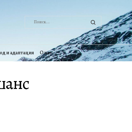
Найти:
од и адаптация
О нас
 шанс