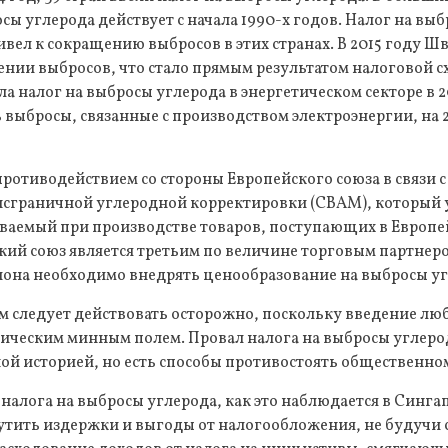
осы углерода действует с начала 1990-х годов. Налог на вы
вел к сокращению выбросов в этих странах. В 2015 году Ш
нии выбросов, что стало прямым результатом налоговой с
а налог на выбросы углерода в энергетическом секторе в 20
 выбросы, связанные с производством электроэнергии, на 
 противодействием со стороны Европейского союза в связи с
нсграничной углеродной корректировки (CBAM), который 
ываемый при производстве товаров, поступающих в Европе
кий союз является третьим по величине торговым партнер
иона необходимо внедрять ценообразование на выбросы уг
 следует действовать осторожно, поскольку введение лю
тическим минным полем. Провал налога на выбросы углеро
ой историей, но есть способы противостоять общественно
налога на выбросы углерода, как это наблюдается в Синга
тить издержки и выгоды от налогообложения, не будучи 