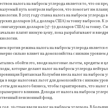
вом налога на выбросы углерода является то, что он пре
казуемый путь контроля выбросов, что помогает им плани
нологии. В 2025 году ставка налога на выбросы углерода 
урских долларов (18,4 доллара США) за тонну выбросов. К 2
 сингапурских долларов (37–59 долларов США) за тонну. С
ачально платят низкую цену, пока разрабатывают и внедр
хнологии.
ем против режима налога на выбросы углерода является е
азмерно сильно влияет на домохозяйства с низким уровнем 
тались обойти это, вводя налоговые льготы, кредиты и ц
ходы, которые делают налог на выбросы углерода нейтрал
провинция Британская Колумбия ввела налог на выбросы у
ды в виде налоговых льгот для домохозяйств с низким уров
готы для малого бизнеса, чтобы гарантировать, что налог
соразмерного влияния. Доходы от налога на выбросы углер
рственный пенсионный фонд.
4 год, 39 стран ввели налог на выбросы углерода. В больш