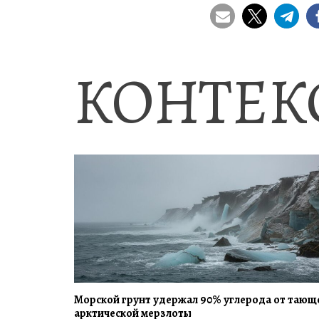
КОНТЕК
Морской грунт удержал 90% углерода от тающ
арктической мерзлоты