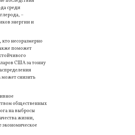
ие последствия
ода среди
глерода, –
иков энергии и
, кто несоразмерно
также поможет
устойчивого
олларов США за тонну
распределения
а может снизить
тивное
дством общественных
ога на выбросы
ачества жизни,
е экономическое