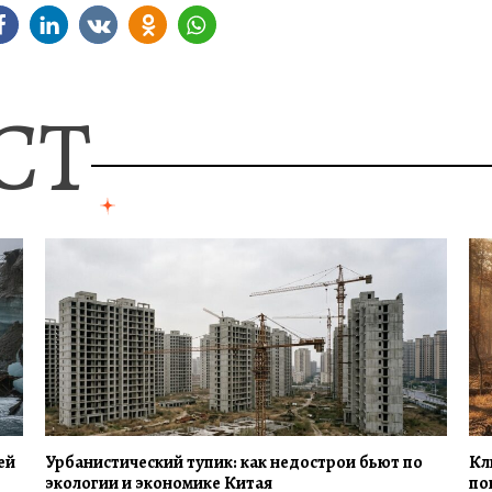
СТ
ей
Урбанистический тупик: как недострои бьют по
Кл
экологии и экономике Китая
по