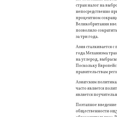
стран налог на выбр
непосредственно при
процентном сокраще
Великобритания ввел
позволило сократить
за три года.
Азия сталкивается с
года Механизма тра
на углерод, выбрас
Поскольку Европейс
правительствам рег
Азиатским политикам
часто является поли
является поучительн
Поэтапное введение 
общественности ощу