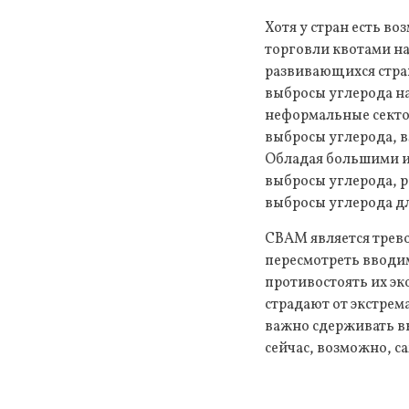
Хотя у стран есть в
торговли квотами н
развивающихся стран
выбросы углерода н
неформальные секто
выбросы углерода, 
Обладая большими и
выбросы углерода, 
выбросы углерода дл
CBAM является трев
пересмотреть вводи
противостоять их э
страдают от экстрем
важно сдерживать в
сейчас, возможно, с