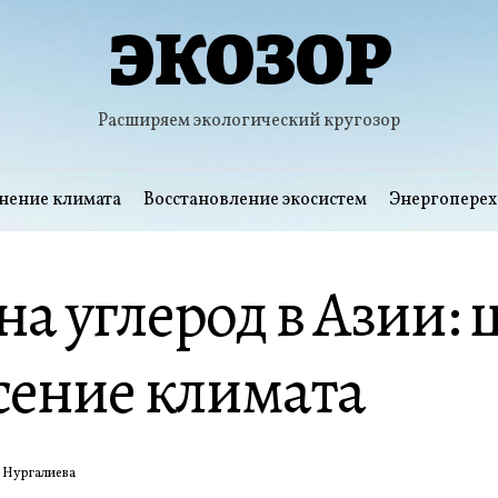
ЭКОЗОР
Расширяем экологический кругозор
нение климата
Восстановление экосистем
Энергоперех
на углерод в Азии:
сение климата
 Нургалиева