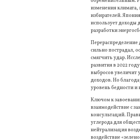
обременительным. Р
изменения климата, 
избирателей. Япония
использует доходы 
разработки энергос
Перераспределение д
сильно пострадал, о
смягчить удар. Исс
развития в 2022 год
выбросов увеличит 
доходов. Но благод
уровень бедности и 
Ключом к завоевани
взаимодействие с з
консультаций. Прави
углерода для общест
нейтрализация возде
воздействие «зелено