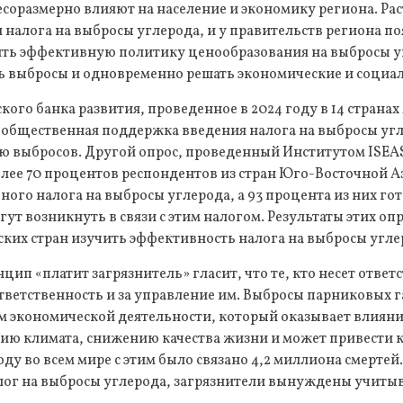
соразмерно влияют на население и экономику региона. Ра
налога на выбросы углерода, и у правительств региона п
ть эффективную политику ценообразования на выбросы уг
ь выбросы и одновременно решать экономические и социа
ого банка развития, проведенное в 2024 году в 14 странах 
общественная поддержка введения налога на выбросы угл
 выбросов. Другой опрос, проведенный Институтом ISEAS–
более 70 процентов респондентов из стран Юго-Восточной
ого налога на выбросы углерода, а 93 процента из них го
гут возникнуть в связи с этим налогом. Результаты этих о
ских стран изучить эффективность налога на выбросы угле
ип «платит загрязнитель» гласит, что те, кто несет ответс
ответственность и за управление им. Выбросы парниковых г
 экономической деятельности, который оказывает влияни
ию климата, снижению качества жизни и может привести к
оду во всем мире с этим было связано 4,2 миллиона смертей
лог на выбросы углерода, загрязнители вынуждены учитыв