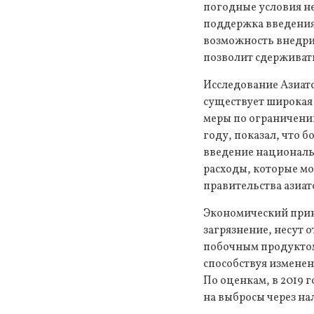
погодные условия не
поддержка введения 
возможность внедри
позволит сдерживат
Исследование Азиатск
существует широкая 
меры по ограничению
году, показал, что 
введение национальн
расходы, которые мо
правительства азиат
Экономический принц
загрязнение, несут 
побочным продуктом
способствуя изменен
По оценкам, в 2019 г
на выбросы через на