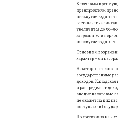
Ключевым преимущест
предприятиям предс
низкоуглеродные тех
составляет 25 сингап
увеличится до 50–80
загрязнители первон
низкоуглеродные те
Основным возражени
характер – он несор
Некоторые страны пы
государственные рас
доходов. Канадская 
и распределяет дохо
вводит налоговые ль
не окажет на них не
поступают в Госуда
По состоянию на 202