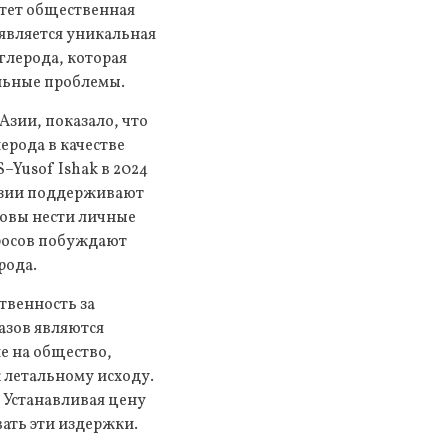
стет общественная
оявляется уникальная
лерода, которая
льные проблемы.
Азии, показало, что
ерода в качестве
Yusof Ishak в 2024
 Азии поддерживают
товы нести личные
просов побуждают
рода.
твенность за
азов являются
е на общество,
 летальному исходу.
. Устанавливая цену
ать эти издержки.