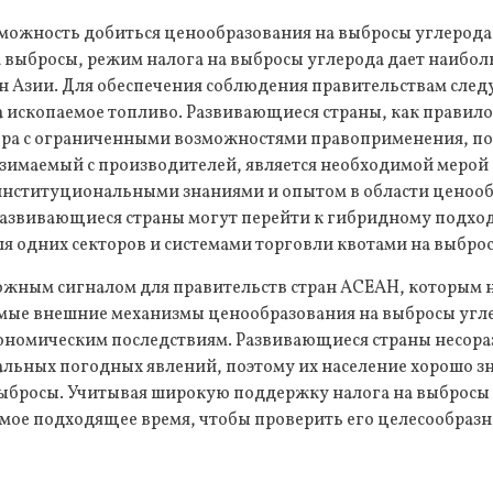
озможность добиться ценообразования на выбросы углерод
а выбросы, режим налога на выбросы углерода дает наибо
 Азии. Для обеспечения соблюдения правительствам следу
а ископаемое топливо. Развивающиеся страны, как правил
ра с ограниченными возможностями правоприменения, по
взимаемый с производителей, является необходимой мерой
нституциональными знаниями и опытом в области ценооб
развивающиеся страны могут перейти к гибридному подход
я одних секторов и системами торговли квотами на выброс
ожным сигналом для правительств стран АСЕАН, которым 
мые внешние механизмы ценообразования на выбросы угл
кономическим последствиям. Развивающиеся страны несора
альных погодных явлений, поэтому их население хорошо зн
ыбросы. Учитывая широкую поддержку налога на выбросы 
амое подходящее время, чтобы проверить его целесообразн