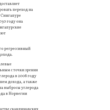
доставляет
ровать переход на
в Сингапуре
030 году она
ингапурские
яют
го регрессивный
дохода.
елевые
ьным с точки зрения
глерода в 2008 году
нем дохода, а также
 на выбросы углерода
ода в Норвегии
инстве скандинавских