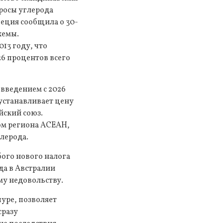
бросы углерода
веция сообщила о 30-
хемы.
13 году, что
26 процентов всего
 введением с 2026
устанавливает цену
йский союз.
ом региона АСЕАН,
лерода.
бого нового налога
да в Австралии
му недовольству.
пуре, позволяет
сразу