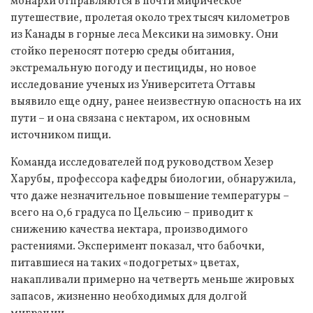
монархи отправляются в почти мифическое
путешествие, пролетая около трех тысяч километров
из Канады в горные леса Мексики на зимовку. Они
стойко переносят потерю среды обитания,
экстремальную погоду и пестициды, но новое
исследование ученых из Университета Оттавы
выявило еще одну, ранее неизвестную опасность на их
пути – и она связана с нектаром, их основным
источником пищи.
Команда исследователей под руководством Хезер
Харубы, профессора кафедры биологии, обнаружила,
что даже незначительное повышение температуры –
всего на 0,6 градуса по Цельсию – приводит к
снижению качества нектара, производимого
растениями. Эксперимент показал, что бабочки,
питавшиеся на таких «подогретых» цветах,
накапливали примерно на четверть меньше жировых
запасов, жизненно необходимых для долгой