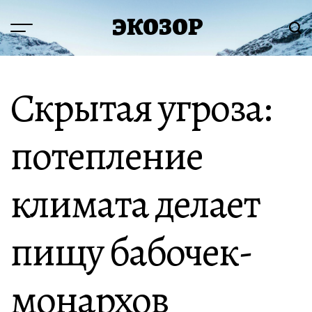
Перейти
ЭКОЗОР
к
Меню
Пои
содержимому
Скрытая угроза:
потепление
климата делает
пищу бабочек-
монархов