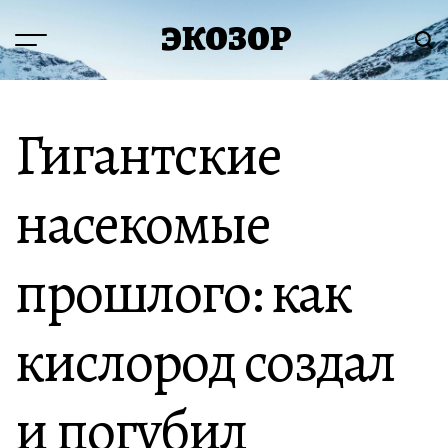
Перейти
ЭКОЗОР
к
Меню
Пои
содержимому
Гигантские
насекомые
прошлого: как
кислород создал
и погубил