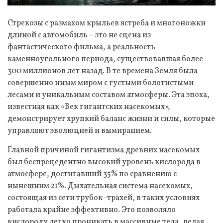
Стрекозы с размахом крыльев ястреба и многоножки
длиной с автомобиль – это не сцена из
фантастического фильма, а реальность
каменноугольного периода, существовавшая более
300 миллионов лет назад. В те времена Земля была
совершенно иным миром с густыми болотистыми
лесами и уникальным составом атмосферы. Эта эпоха,
известная как «Век гигантских насекомых»,
демонстрирует хрупкий баланс жизни и силы, которые
управляют эволюцией и вымиранием.
Главной причиной гигантизма древних насекомых
был беспрецедентно высокий уровень кислорода в
атмосфере, достигавший 35% по сравнению с
нынешним 21%. Дыхательная система насекомых,
состоящая из сети трубок–трахей, в таких условиях
работала крайне эффективно. Это позволяло
кислороду легко проникать в массивные тела, делая