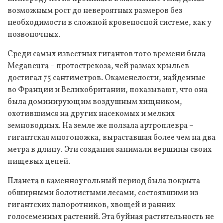
возможным рост до невероятных размеров без
необходимости в сложной кровеносной системе, как у
позвоночных.
Среди самых известных гигантов того времени была
Meganeura – протострекоза, чей размах крыльев
достигал 75 сантиметров. Окаменелости, найденные
во Франции и Великобритании, показывают, что она
была доминирующим воздушным хищником,
охотившимся на других насекомых и мелких
земноводных. На земле же ползала артроплевра –
гигантская многоножка, выраставшая более чем на два
метра в длину. Эти создания занимали вершины своих
пищевых цепей.
Планета в каменноугольный период была покрыта
обширными болотистыми лесами, состоявшими из
гигантских папоротников, хвощей и ранних
голосеменных растений. Эта буйная растительность не