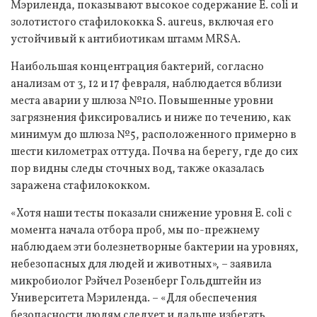
Мэриленда, показывают высокое содержание E. coli и
золотистого стафилококка S. aureus, включая его
устойчивый к антибиотикам штамм MRSA.
Наибольшая концентрация бактерий, согласно
анализам от 3, 12 и 17 февраля, наблюдается вблизи
места аварии у шлюза №10. Повышенные уровни
загрязнения фиксировались и ниже по течению, как
минимум до шлюза №5, расположенного примерно в
шести километрах оттуда. Почва на берегу, где до сих
пор видны следы сточных вод, также оказалась
заражена стафилококком.
«Хотя наши тесты показали снижение уровня E. coli с
момента начала отбора проб, мы по-прежнему
наблюдаем эти болезнетворные бактерии на уровнях,
небезопасных для людей и животных», – заявила
микробиолог Рэйчел Розенберг Гольдштейн из
Университета Мэриленда. – «Для обеспечения
безопасности людям следует и дальше избегать