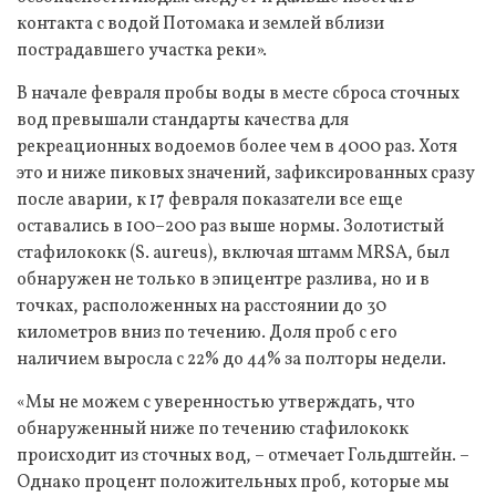
контакта с водой Потомака и землей вблизи
пострадавшего участка реки».
В начале февраля пробы воды в месте сброса сточных
вод превышали стандарты качества для
рекреационных водоемов более чем в 4000 раз. Хотя
это и ниже пиковых значений, зафиксированных сразу
после аварии, к 17 февраля показатели все еще
оставались в 100–200 раз выше нормы. Золотистый
стафилококк (S. aureus), включая штамм MRSA, был
обнаружен не только в эпицентре разлива, но и в
точках, расположенных на расстоянии до 30
километров вниз по течению. Доля проб с его
наличием выросла с 22% до 44% за полторы недели.
«Мы не можем с уверенностью утверждать, что
обнаруженный ниже по течению стафилококк
происходит из сточных вод, – отмечает Гольдштейн. –
Однако процент положительных проб, которые мы