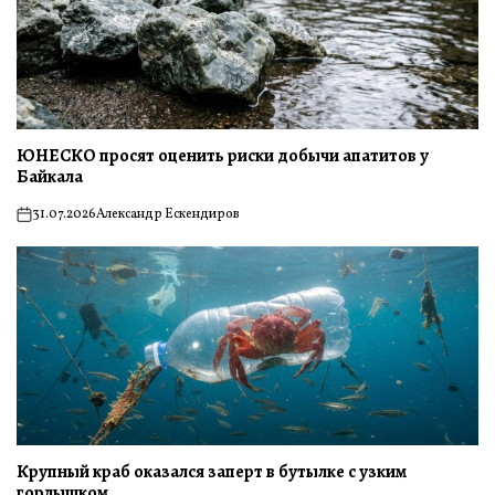
ЮНЕСКО просят оценить риски добычи апатитов у
Байкала
31.07.2026
Александр Ескендиров
on
Крупный краб оказался заперт в бутылке с узким
горлышком