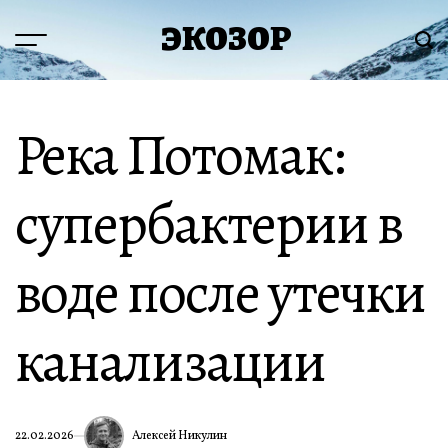
Перейти
ЭКОЗОР
к
Меню
Пои
содержимому
Река Потомак:
супербактерии в
воде после утечки
канализации
Алексей Никулин
22.02.2026