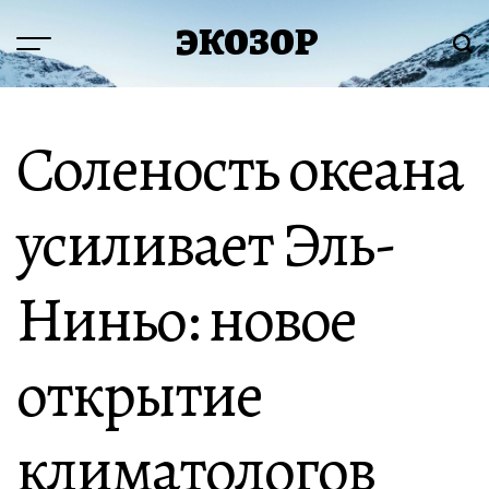
Перейти
ЭКОЗОР
к
Меню
Пои
содержимому
Соленость океана
усиливает Эль-
Ниньо: новое
открытие
климатологов