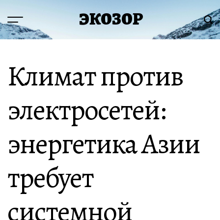
Перейти
ЭКОЗОР
к
Меню
Пои
содержимому
Климат против
электросетей:
энергетика Азии
требует
системной