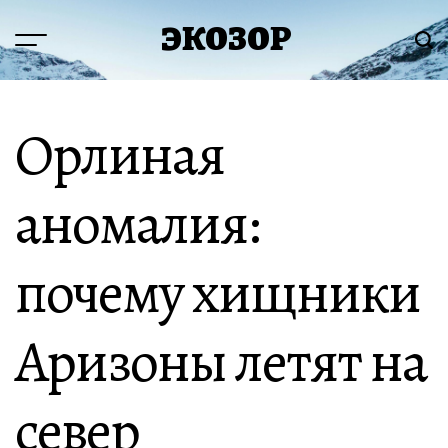
Перейти
ЭКОЗОР
к
Меню
Пои
содержимому
Орлиная
аномалия:
почему хищники
Аризоны летят на
север