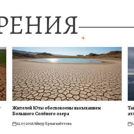
ЗРЕНИЯ
т
Жителей Юты обеспокоены высыханием
Та
Большого Солёного озера
ат
22.07.2026
Айнур Ермагамбетова
1
on
on