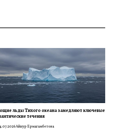
ющие льды Тихого океана замедляют ключевые
лантические течения
4.07.2026
Айнур Ермагамбетова