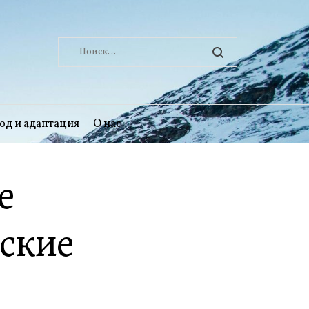
Найти:
од и адаптация
О нас
е
еские