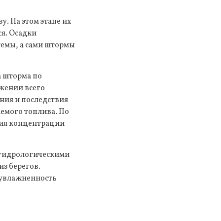
. На этом этапе их
я. Осадки
темы, а сами штормы
а шторма по
жении всего
ния и последствия
емого топлива. По
ния концентрации
 гидрологическими
з берегов.
 увлажненность