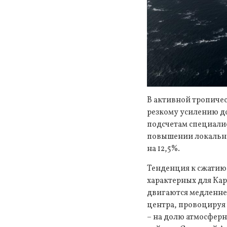
В активной тропиче
резкому усилению д
подсчетам специалис
повышении локальной
на 12,5%.
Тенденция к сжатию 
характерных для Кар
двигаются медленне
центра, провоцируя 
– на долю атмосферн