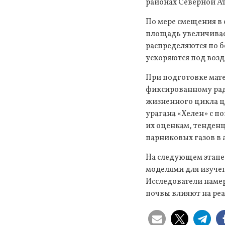
районах Северной А
По мере смещения в 
площадь увеличивает
распределяются по б
ускоряются под воз
При подготовке мат
фиксированному рад
жизненного цикла ц
урагана «Хелен» с п
их оценкам, тенден
парниковых газов в 
На следующем этапе
моделями для изучен
Исследователи наме
почвы влияют на ре