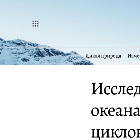
Перейти
к
содержимому
Дикая природа
Изме
Исслед
океана
цикло