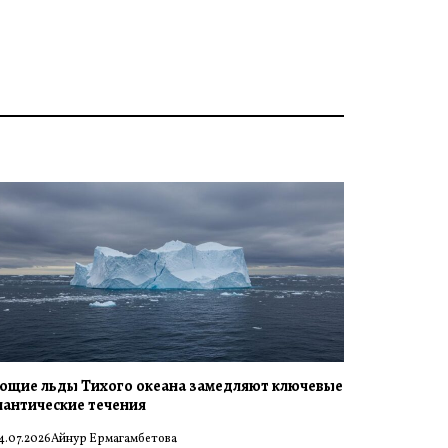
ющие льды Тихого океана замедляют ключевые
лантические течения
4.07.2026
Айнур Ермагамбетова