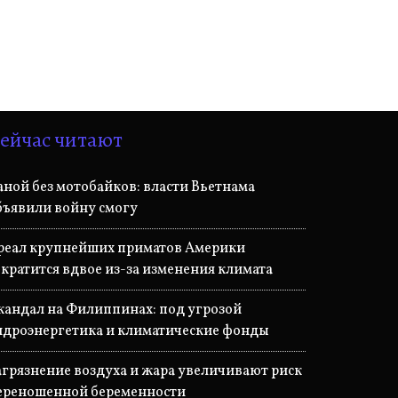
ейчас читают
аной без мотобайков: власти Вьетнама
бъявили войну смогу
реал крупнейших приматов Америки
ократится вдвое из-за изменения климата
кандал на Филиппинах: под угрозой
идроэнергетика и климатические фонды
агрязнение воздуха и жара увеличивают риск
ереношенной беременности