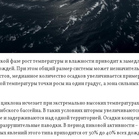
ской фазе рост температуры и влажности приводит к заме
ождей. При этом общий размер системы может незначитель
тов, медианное количество осадков увеличивается пример
 температуры точки росы на один градус, а зона сильных
циклона исчезает при экстремально высоких температурах
ибского бассейна. В таких условиях штормы увеличиваются
е и задерживаются над одной территорией. Осадки конце
разрушительные паводки. В период пиковой активности – с
ых явлений этого типа приходится от 30% до 40% всех дож