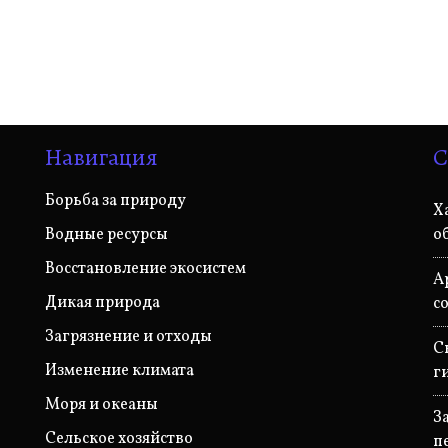
Навигация
С
Борьба за природу
Х
Водные ресурсы
о
Восстановление экосистем
А
Дикая природа
с
Загрязнение и отходы
С
Изменение климата
г
Моря и океаны
З
Сельское хозяйство
п