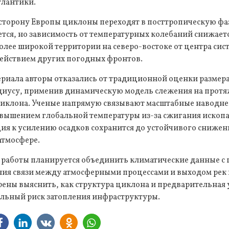
тлантики.
сторону Европы циклоны переходят в посттропическую фазу
ся, но зависимость от температурных колебаний снижаетс
олее широкой территории на северо-востоке от центра сис
действием других погодных фронтов.
ериала авторы отказались от традиционной оценки размер
иусу, применив динамическую модель слежения на протя
иклона. Ученые напрямую связывают масштабные наводне
овышением глобальной температуры из-за сжигания ископа
ция к усилению осадков сохранится до устойчивого сниже
атмосфере.
 работы планируется объединить климатические данные с
ия связи между атмосферными процессами и выходом рек и
рены выяснить, как структура циклона и предварительная
альный риск затопления инфраструктуры.