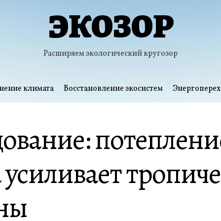
ЭКОЗОР
Расширяем экологический кругозор
нение климата
Восстановление экосистем
Энергоперех
ование: потеплени
 усиливает тропич
ны