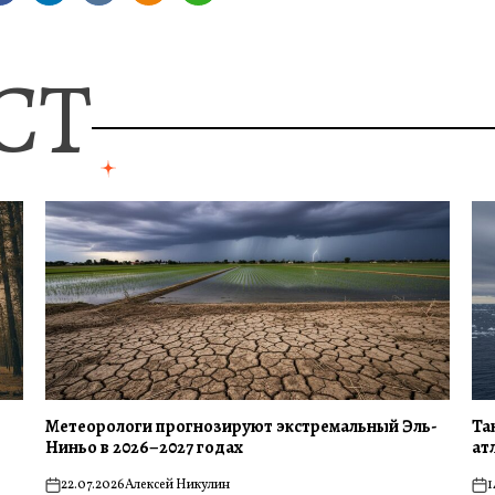
СТ
Метеорологи прогнозируют экстремальный Эль-
Та
Ниньо в 2026–2027 годах
ат
22.07.2026
Алексей Никулин
1
on
on