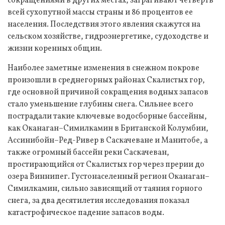
сокращениями в других местах, затрагивают четверть
всей сухопутной массы страны и 86 процентов ее
населения. Последствия этого явления скажутся на
сельском хозяйстве, гидроэнергетике, судоходстве и
жизни коренных общин.
Наиболее заметные изменения в снежном покрове
произошли в среднегорных районах Скалистых гор,
где основной причиной сокращения водных запасов
стало уменьшение глубины снега. Сильнее всего
пострадали такие ключевые водосборные бассейны,
как Оканаган–Симилкамин в Британской Колумбии,
Ассинибойн–Ред-Ривер в Саскачеване и Манитобе, а
также огромный бассейн реки Саскачеван,
простирающийся от Скалистых гор через прерии до
озера Виннипег. Густонаселенный регион Оканаган–
Симилкамин, сильно зависящий от таяния горного
снега, за два десятилетия исследования показал
катастрофическое падение запасов воды.