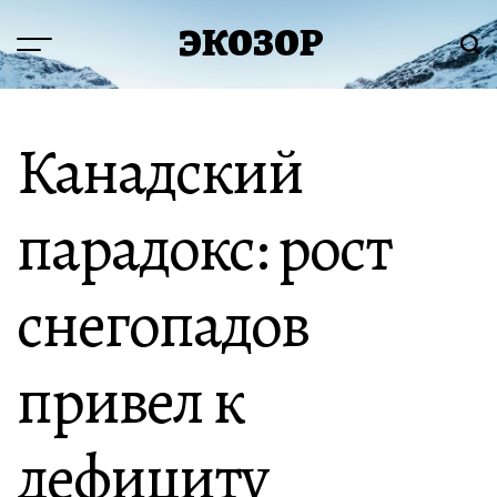
Перейти
ЭКОЗОР
к
Меню
Пои
содержимому
Канадский
парадокс: рост
снегопадов
привел к
дефициту