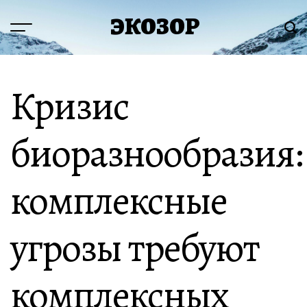
Перейти
ЭКОЗОР
к
Меню
Пои
содержимому
Кризис
биоразнообразия:
комплексные
угрозы требуют
комплексных