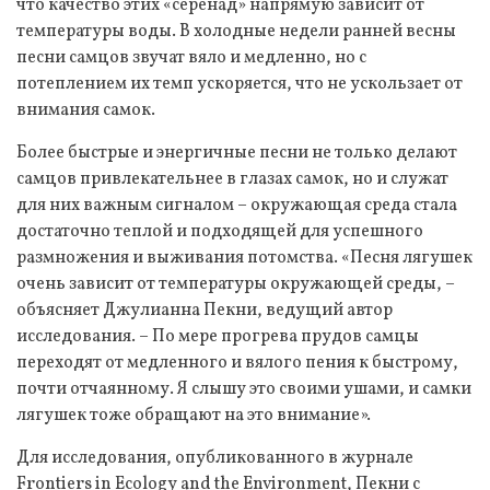
что качество этих «серенад» напрямую зависит от
температуры воды. В холодные недели ранней весны
песни самцов звучат вяло и медленно, но с
потеплением их темп ускоряется, что не ускользает от
внимания самок.
Более быстрые и энергичные песни не только делают
самцов привлекательнее в глазах самок, но и служат
для них важным сигналом – окружающая среда стала
достаточно теплой и подходящей для успешного
размножения и выживания потомства. «Песня лягушек
очень зависит от температуры окружающей среды, –
объясняет Джулианна Пекни, ведущий автор
исследования. – По мере прогрева прудов самцы
переходят от медленного и вялого пения к быстрому,
почти отчаянному. Я слышу это своими ушами, и самки
лягушек тоже обращают на это внимание».
Для исследования, опубликованного в журнале
Frontiers in Ecology and the Environment, Пекни с