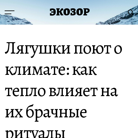
Перейти
ЭКОЗОР
к
Меню
Пои
содержимому
Лягушки поют о
климате: как
тепло влияет на
их брачные
ритуалы