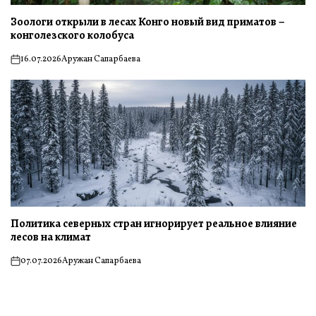
Зоологи открыли в лесах Конго новый вид приматов –
конголезского колобуса
16.07.2026
Аружан Сапарбаева
on
Политика северных стран игнорирует реальное влияние
лесов на климат
07.07.2026
Аружан Сапарбаева
on