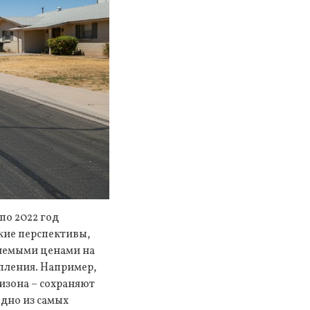
по 2022 год
кие перспективы,
млемыми ценами на
пления. Например,
изона – сохраняют
одно из самых