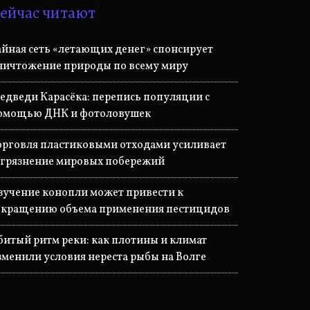
ейчас читают
айная сеть «летающих денег» спонсирует
ничтожение природы по всему миру
едведи Карасёка: перепись популяции с
омощью ДНК и фотоловушек
орговля пластиковыми отходами усиливает
агрязнение мировых побережий
зучение конопли может привести к
окращению объема применения пестицидов
битый ритм реки: как плотины и климат
зменили условия нереста рыбы на Волге