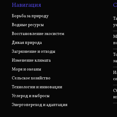
Навигация
С
Борьба за природу
Т
Водные ресурсы
у
Восстановление экосистем
М
Дикая природа
п
Загрязнение и отходы
Т
Изменение климата
з
Моря и океаны
И
Сельское хозяйство
с
Технологии и инновации
С
Углерод и выбросы
и
Энергопереход и адаптация