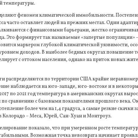
й температуры.
деляют феномен климатической иммобильности. Постепен
сса часто оставляет людей на прежних местах. Одни адапт
талкиваются с финансовыми барьерами, жестко ограничи
да. Это формирует так называемые «запертые популяции»
новится маркером глубокой климатической уязвимости, ос
 уровнем доходов. В наиболее бедных округах повышение 
лирует с оттоком населения, однако на приток новых жите
ги распределяются по территории США крайне неравномер
ие наблюдается на юго-западе, юго-востоке и в некоторы
 2017 по 2021 год температура в американских округах выро
 по сравнению с базовыми показателями прошлого века. О
тепление более чем на 1,4 градуса, а самые резкие скачки
в Колорадо – Меса, Юрей, Сан-Хуан и Монтроуз.
елирование показало, что при умеренном росте температ
табильными. Возможная точка невозврата начинает проявл