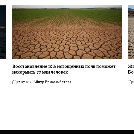
Восстановление 10% истощенных почв поможет
Жи
накормить 70 млн человек
Бо
27.07.2026
Айнур Ермагамбетова
2
on
on