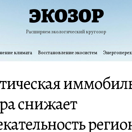
ЭКОЗОР
Расширяем экологический кругозор
нение климата
Восстановление экосистем
Энергоперех
тическая иммобиль
ра снижает
кательность регио