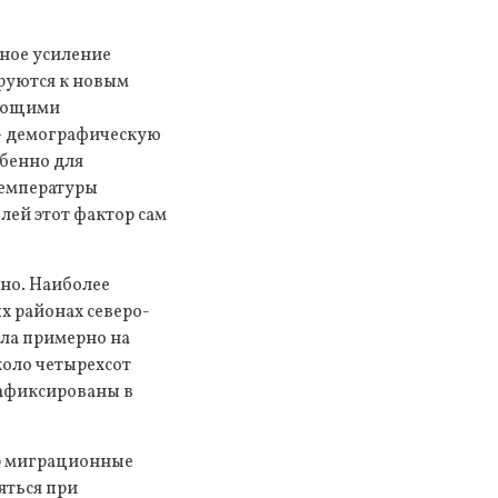
ное усиление
ируются к новым
вающими
 – демографическую
обенно для
температуры
лей этот фактор сам
но. Наиболее
х районах северо-
сла примерно на
коло четырехсот
 зафиксированы в
ур миграционные
яться при