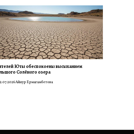
телей Юты обеспокоены высыханием
льшого Солёного озера
2.07.2026
Айнур Ермагамбетова