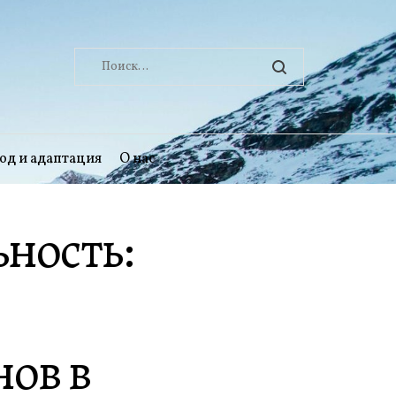
Найти:
од и адаптация
О нас
ность:
нов в