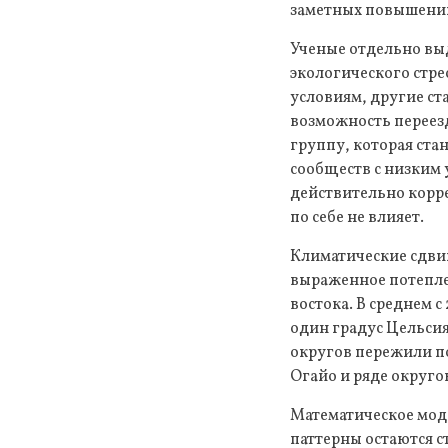
заметных повышени
Ученые отдельно вы
экологического стре
условиям, другие с
возможность переез
группу, которая ста
сообществ с низким
действительно корре
по себе не влияет.
Климатические сдви
выраженное потеплен
востока. В среднем с
один градус Цельсия
округов пережили по
Огайо и ряде округо
Математическое мод
паттерны остаются с