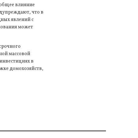
а общее влияние
едупреждают, что в
дных явлений с
хования может
срочного
ной массовой
 инвестициях в
жке домохозяйств,