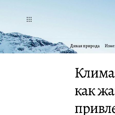
Перейти
к
содержимому
Дикая природа
Изме
Клима
как жа
привле