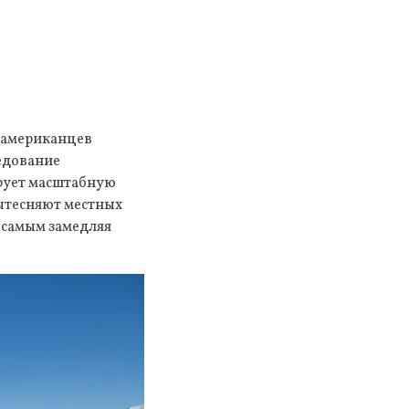
т американцев
ледование
ирует масштабную
ытесняют местных
 самым замедляя