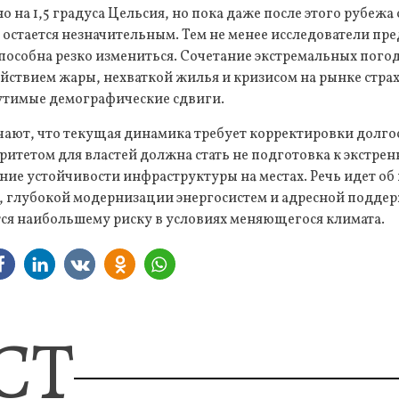
 на 1,5 градуса Цельсия, но пока даже после этого рубеж
 остается незначительным. Тем не менее исследователи пр
пособна резко измениться. Сочетание экстремальных пого
йствием жары, нехваткой жилья и кризисом на рынке стра
тимые демографические сдвиги.
чают, что текущая динамика требует корректировки долго
итетом для властей должна стать не подготовка к экстрен
ие устойчивости инфраструктуры на местах. Речь идет об
, глубокой модернизации энергосистем и адресной поддер
ся наибольшему риску в условиях меняющегося климата.
СТ