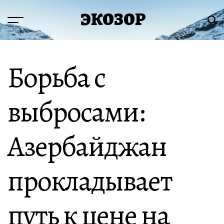
Перейти
ЭКОЗОР
к
Меню
Пои
содержимому
Борьба с
выбросами:
Азербайджан
прокладывает
путь к цене на