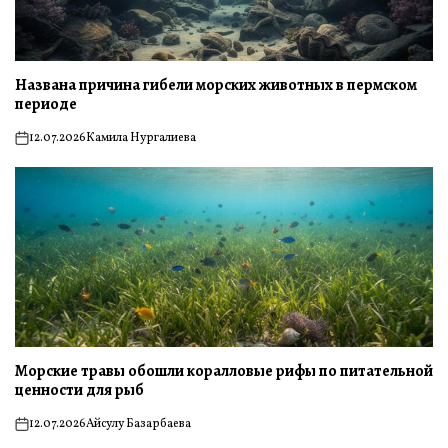
Названа причина гибели морских животных в пермском
периоде
12.07.2026
Камила Нургалиева
on
Морские травы обошли коралловые рифы по питательной
ценности для рыб
12.07.2026
Айсулу Базарбаева
on