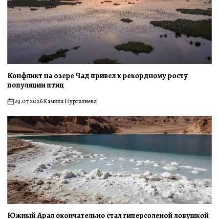
Конфликт на озере Чад привел к рекордному росту
популяции птиц
29.07.2026
Камила Нургалиева
on
Южный Арал окончательно стал гиперсоленой ловушкой