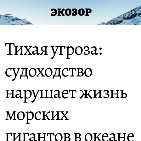
Перейти
ЭКОЗОР
к
Меню
Пои
содержимому
Тихая угроза:
судоходство
нарушает жизнь
морских
гигантов в океане