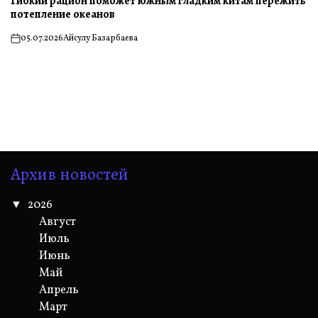
Гибкий рацион поможет южным гладким китам пережить
потепление океанов
05.07.2026
Айсулу Базарбаева
on
Архив новостей
2026
Август
Июль
Июнь
Май
Апрель
Март