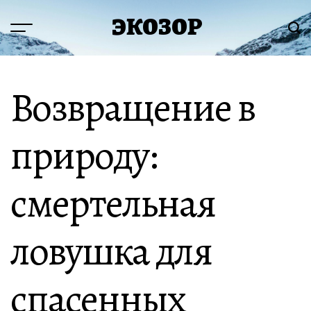
Перейти
ЭКОЗОР
к
Меню
Пои
содержимому
Возвращение в
природу:
смертельная
ловушка для
спасенных