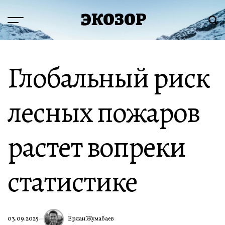
Перейти
ЭКОЗОР
к
Меню
Пои
содержимому
Глобальный риск
лесных пожаров
растет вопреки
статистике
Ерлан Жумабаев
03.09.2025