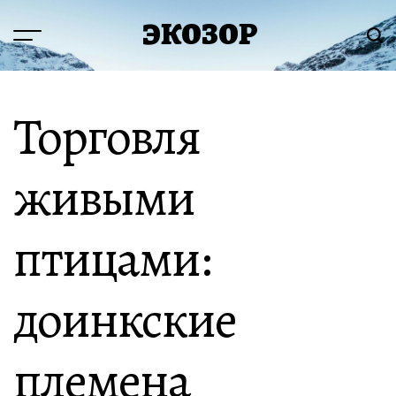
Перейти
ЭКОЗОР
к
Меню
Пои
содержимому
Торговля
живыми
птицами:
доинкские
племена