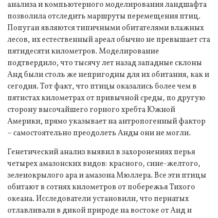
анализа и компьютерного моделирования ландшафта
позволила отследить маршруты перемещения птиц.
Попугаи являются типичными обитателями влажных
лесов, их естественный ареал обычно не превышает ста
пятидесяти километров. Моделирование
подтвердило, что тысячу лет назад западные склоны
Анд были столь же непригодны для их обитания, как и
сегодня. Тот факт, что птицы оказались более чем в
пятистах километрах от привычной среды, по другую
сторону высочайшего горного хребта Южной
Америки, прямо указывает на антропогенный фактор
– самостоятельно преодолеть Анды они не могли.
Генетический анализ выявил в захоронениях перья
четырех амазонских видов: красного, сине-желтого,
зеленокрылого ара и амазона Мюллера. Все эти птицы
обитают в сотнях километров от побережья Тихого
океана. Исследователи установили, что пернатых
отлавливали в дикой природе на востоке от Анд и