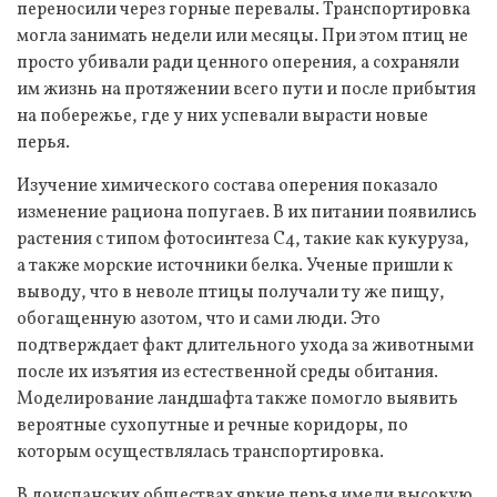
переносили через горные перевалы. Транспортировка
могла занимать недели или месяцы. При этом птиц не
просто убивали ради ценного оперения, а сохраняли
им жизнь на протяжении всего пути и после прибытия
на побережье, где у них успевали вырасти новые
перья.
Изучение химического состава оперения показало
изменение рациона попугаев. В их питании появились
растения с типом фотосинтеза С4, такие как кукуруза,
а также морские источники белка. Ученые пришли к
выводу, что в неволе птицы получали ту же пищу,
обогащенную азотом, что и сами люди. Это
подтверждает факт длительного ухода за животными
после их изъятия из естественной среды обитания.
Моделирование ландшафта также помогло выявить
вероятные сухопутные и речные коридоры, по
которым осуществлялась транспортировка.
В доиспанских обществах яркие перья имели высокую