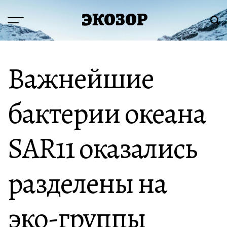
Перейти
ЭКОЗОР
к
Меню
Пои
содержимому
Важнейшие
бактерии океана
SAR11 оказались
разделены на
эко-группы