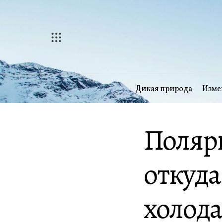
Перейти
к
содержимому
Дикая природа
Изме
Полярн
откуда
холод