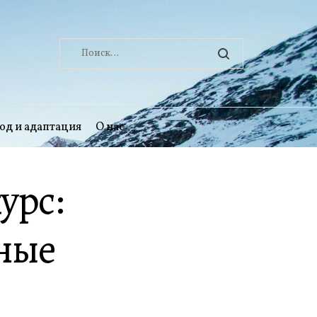
Найти:
од и адаптация
О нас
урс:
ные