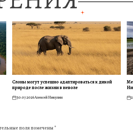
Слоны могут успешно адаптироваться к дикой
Ме
природе после жизни в неволе
Ни
30.07.2026
Алексей Никулин
2
on
on
тельные поля помечены
*