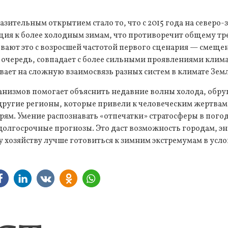
зительным открытием стало то, что с 2015 года на северо
ция к более холодным зимам, что противоречит общему тр
вают это с возросшей частотой первого сценария — смещен
ю очередь, совпадает с более сильными проявлениями клим
вает на сложную взаимосвязь разных систем в климате Зем
низмов помогает объяснить недавние волны холода, обру
 другие регионы, которые привели к человеческим жертва
ям. Умение распознавать «отпечатки» стратосферы в пого
долгосрочные прогнозы. Это даст возможность городам, э
у хозяйству лучше готовиться к зимним экстремумам в ус