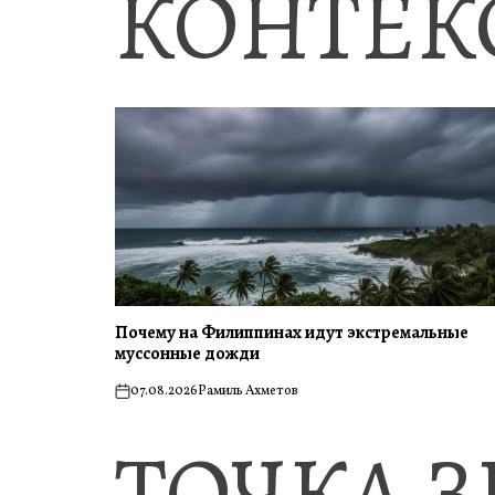
КОНТЕК
Почему на Филиппинах идут экстремальные
муссонные дожди
07.08.2026
Рамиль Ахметов
on
ТОЧКА 