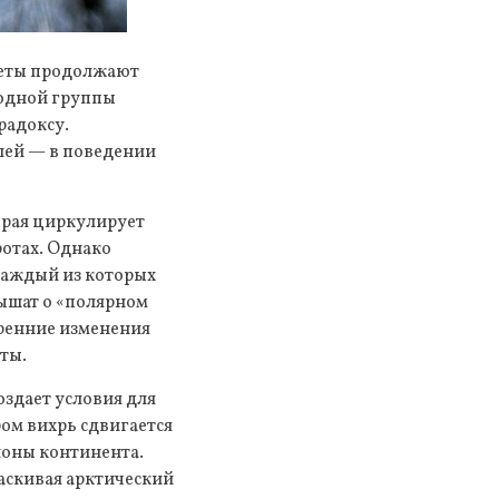
анеты продолжают
родной группы
радоксу.
млей — в поведении
орая циркулирует
ротах. Однако
каждый из которых
лышат о «полярном
тренние изменения
ты.
оздает условия для
ом вихрь сдвигается
йоны континента.
аскивая арктический