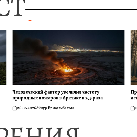
СТ
Человеческий фактор увеличил частоту
Пр
природных пожаров в Арктике в 2,5 раза
ис
06.08.2026
Айнур Ермагамбетова
2
on
on
ЗРЕНИЯ