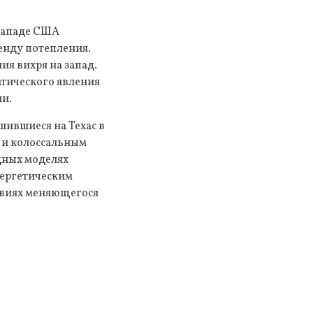
-западе США
енду потепления.
ия вихря на запад.
атического явления
ли.
шившиеся на Техас в
м и колоссальным
дных моделях
нергетическим
ловиях меняющегося