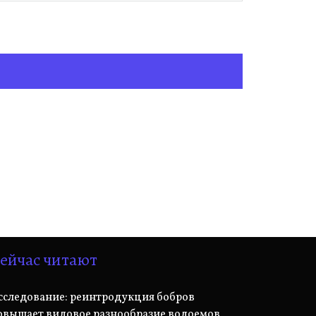
ейчас читают
сследование: реинтродукция бобров
овышает видовое разнообразие водоемов