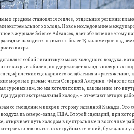
зимы в среднем становятся теплее, отдельные регионы пл
нами экстремального холода. Новое исследование междуна
ное в журнале Science Advances, дает объяснение этому па
 разгадке находится на высоте более 15 километров над зе
рного вихря.
ставляет собой гигантскую массу холодного воздуха, кот
 этот вихрь стабилен, он удерживает холод в полярных ши
специфических сценария его ослабления и «растяжения», 
кие морозы в разные части Северной Америки. «Многие с
емя суровых зим, но мы хотели понять, как именно его вну
огда ударит экстремальный холод», – отмечают авторы рабо
зан со смещением вихря в сторону западной Канады. Это с
воздуха на северо-запад США. Второй сценарий, при котор
е, открывает путь холодам в центральные и восточные ра
яют траекторию высотных струйных течений, буквально ут