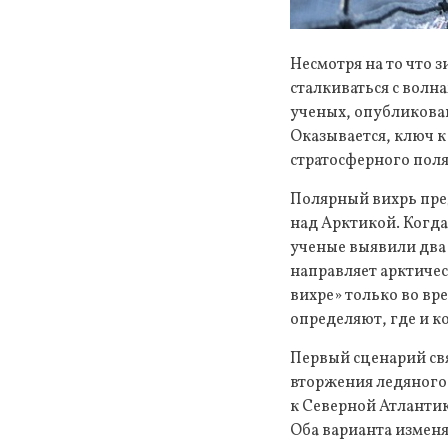
Несмотря на то что 
сталкиваться с вол
ученых, опубликован
Оказывается, ключ к
стратосферного поля
Полярный вихрь пред
над Арктикой. Когда
ученые выявили два 
направляет арктичес
вихре» только во вр
определяют, где и к
Первый сценарий свя
вторжения ледяного 
к Северной Атлантик
Оба варианта измен