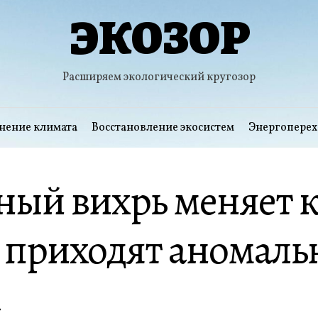
ЭКОЗОР
Расширяем экологический кругозор
нение климата
Восстановление экосистем
Энергоперех
ый вихрь меняет к
 приходят аномаль
а