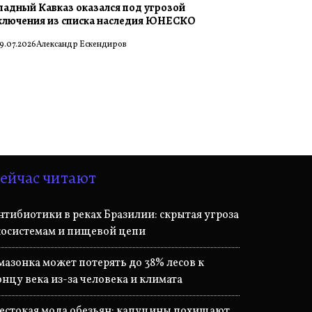
падный Кавказ оказался под угрозой
ключения из списка наследия ЮНЕСКО
9.07.2026
Александр Ескендиров
ейчас читают
нтибиотики в реках Бразилии: скрытая угроза
косистемам и пищевой цепи
мазонка может потерять до 38% лесов к
онцу века из-за человека и климата
естокая мода обезьян: капуцины похищают