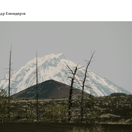
ндр Ескендиров