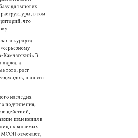
базу для многих
раструктуры, в том
рриторий, что
зку.
кого курорта –
к «серьезному
-Камчатский». В
 парка, а
е того, рост
ездеходов, наносит
ного наследия
го подчинения,
ию действий,
авние изменения в
аниц охраняемых
ты МСОП отмечают,