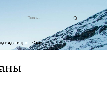
Найти:
од и адаптация
О нас
каны