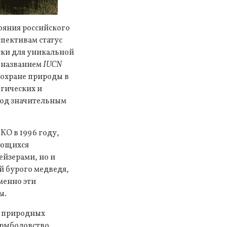
ояния российского
пективам статус
ски для уникальной
д названием
IUCN
 охране природы в
огических и
под значительным
О в 1996 году,
ающихся
ейзерами, но и
 бурого медведя,
менно эти
ы.
е природных
 рыболовство.