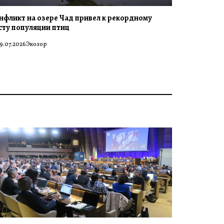
нфликт на озере Чад привел к рекордному
сту популяции птиц
9.07.2026
Экозор