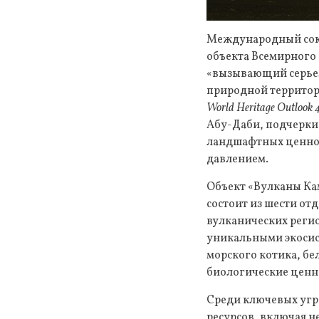
Международный сою
объекта Всемирного
«вызывающий серьез
природной территори
World Heritage Outlook 
Абу-Даби, подчеркив
ландшафтных ценнос
давлением.
Объект «Вулканы Ка
состоит из шести от
вулканических регио
уникальными экосис
морского котика, бе
биологические ценн
Среди ключевых угр
ресурсов, включая н