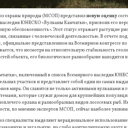
з охраны природы (МСОП) представил
новую оценку
сост
 наследия ЮНЕСКО «Вулканы Камчатки», присвоив его перс
ную обеспокоенность». Этот статус отражает растущие ри
и, связанные с человеческой деятельностью. В отчете по
4
, официально представленном на Всемирном конгрессе по
ается, что несмотря на относительную стабильность геол
тей объекта, его биологическое разнообразие находится 
мчатки», включенный в список Всемирного наследия ЮНЕСК
дельных участков и представляет собой один из самых выд
нов мира. Он славится не только активными вулканами и г
темами, которые служат домом для крупнейших популяций
лоплечего орлана и разнообразных видов лососевых рыб. И
ости, по мнению экспертов МСОП, сейчас наиболее уязвим
оз специалисты выделяют нерациональное использовани
езаконную и легальную, но слабо контролируемую охоту и