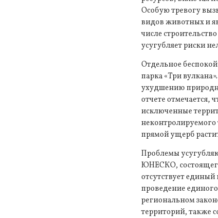
Особую тревогу вызы
видов животных и яв
числе строительство
усугубляет риски не
Отдельное беспокой
парка «Три вулкана»
ухудшению природно
отчете отмечается, 
исключенные террито
неконтролируемого т
прямой ущерб растит
Проблемы усугубляют
ЮНЕСКО, состоящего
отсутствует единый
проведение единого
региональном закон
территорий, также 