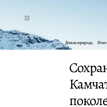
Перейти
к
содержимому
Дикая природа
Изме
Сохран
Камча
покол