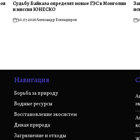
тов
Судьбу Байкала определят новые ГЭС в Монголии
За
и миссия ЮНЕСКО
ис
30.07.2026
Александр Ескендиров
2
on
on
Навигация
С
Борьба за природу
А
Водные ресурсы
э
Восстановление экосистем
А
Дикая природа
к
Загрязнение и отходы
Ж