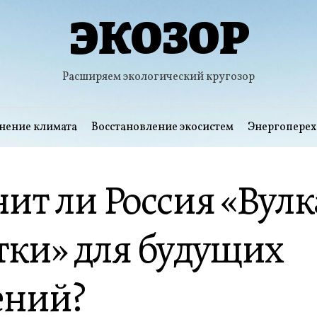
ЭКОЗОР
Расширяем экологический кругозор
нение климата
Восстановление экосистем
Энергоперех
ит ли Россия «Вул
тки» для будущих
ений?