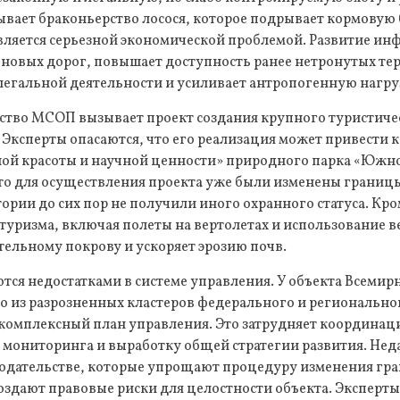
вает браконьерство лосося, которое подрывает кормовую 
ляется серьезной экономической проблемой. Развитие инф
 новых дорог, повышает доступность ранее нетронутых те
легальной деятельности и усиливает антропогенную нагру
ство МСОП вызывает проект создания крупного туристичес
. Эксперты опасаются, что его реализация может привести 
й красоты и научной ценности» природного парка «Южно
что для осуществления проекта уже были изменены границы
рии до сих пор не получили иного охранного статуса. Кром
уризма, включая полеты на вертолетах и использование в
ельному покрову и ускоряет эрозию почв.
ся недостатками в системе управления. У объекта Всемир
 из разрозненных кластеров федерального и регионально
 комплексный план управления. Это затрудняет координац
 мониторинга и выработку общей стратегии развития. Нед
одательстве, которые упрощают процедуру изменения гр
создают правовые риски для целостности объекта. Экспер