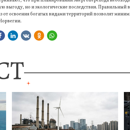
еркивают, что при планировании энергоперехода необход
ую выгоду, но и экологические последствия. Правильный 
аз от освоения богатых видами территорий позволят мини
Норвегии.
СТ