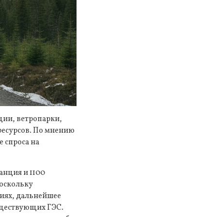
ции, ветропарки,
ресурсов. По мнению
е спроса на
анция и 1100
Поскольку
иях, дальнейшее
ществующих ГЭС.