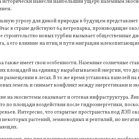
 исторически нанесли наибольший ущерб наземным экосис
инен.
ольшую угрозу для дикой природы в будущем представляет
йчас в стране действуют 64 ветропарка, производящие около
е строительство новых турбин вызывает общественные дис
а, а его влияние на птиц и пути миграции млекопитающих
а также имеет свои особенности. Наземные солнечные ст
их площадей на единицу вырабатываемой энергии, что дел
размещении в лесах. В то же время установка панелей на
овых земель и снимает конфликт между энергетиками и эк
е на экосистемы оказывает и сетевая инфраструктура. Ли
то по площади воздействия после гидроэнергетики, поскол
евьев. Интересно, что открытые пространства под ЛЭП о
 некоторых растений, земноводных и рептилий, но негати
тающих.