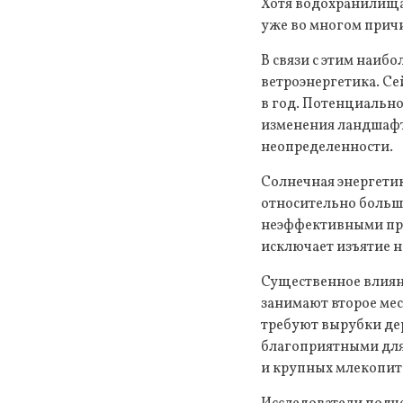
Хотя водохранилища
уже во многом прич
В связи с этим наиб
ветроэнергетика. Се
в год. Потенциально
изменения ландшафт
неопределенности.
Солнечная энергетик
относительно больш
неэффективными при 
исключает изъятие н
Существенное влияни
занимают второе мес
требуют вырубки дер
благоприятными для
и крупных млекопи