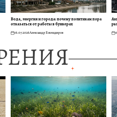
Вода, энергия и города: почему политикам пора
Ак
отказаться от работы в бункерах
ры
16.07.2026
Александр Ескендиров
0
on
on
ЗРЕНИЯ