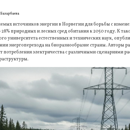
 Базарбаева
яемых источников энергии в Норвегии для борьбы с измен
о 28% природных и лесных сред обитания к 2050 году. К т
ого университета естественных и технических наук, опуб
нии энергоперехода на биоразнообразие страны. Авторы р
т потребления электричества с различными сценариями р
раструктуры.