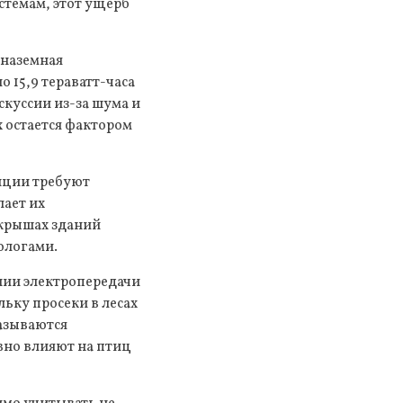
темам, этот ущерб
 наземная
 15,9 тераватт-часа
куссии из-за шума и
 остается фактором
анции требуют
ает их
 крышах зданий
ологами.
нии электропередачи
ьку просеки в лесах
казываются
вно влияют на птиц