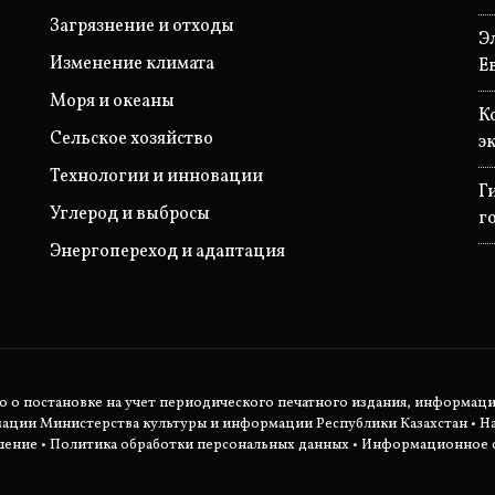
Загрязнение и отходы
Э
Изменение климата
Е
Моря и океаны
К
Сельское хозяйство
э
Технологии и инновации
Г
Углерод и выбросы
г
Энергопереход и адаптация
во о постановке на учет периодического печатного издания, информац
мации Министерства культуры и информации Республики Казахстан •
Н
шение
•
Политика обработки персональных данных
• Информационное с