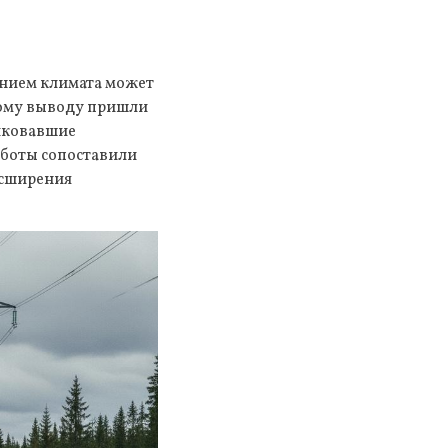
ением климата может
акому выводу пришли
ликовавшие
аботы сопоставили
асширения