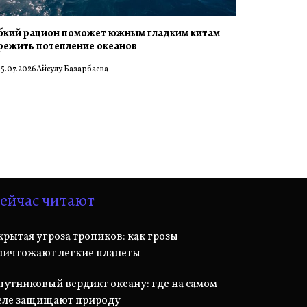
бкий рацион поможет южным гладким китам
режить потепление океанов
5.07.2026
Айсулу Базарбаева
ейчас читают
крытая угроза тропиков: как грозы
ничтожают легкие планеты
путниковый вердикт океану: где на самом
еле защищают природу