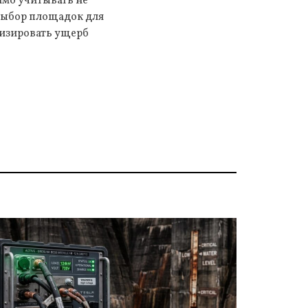
имо учитывать не
выбор площадок для
мизировать ущерб