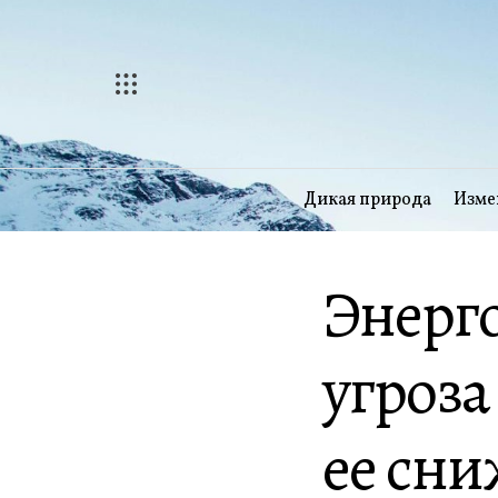
Перейти
к
содержимому
Дикая природа
Изме
Энерго
угроза
ее сн