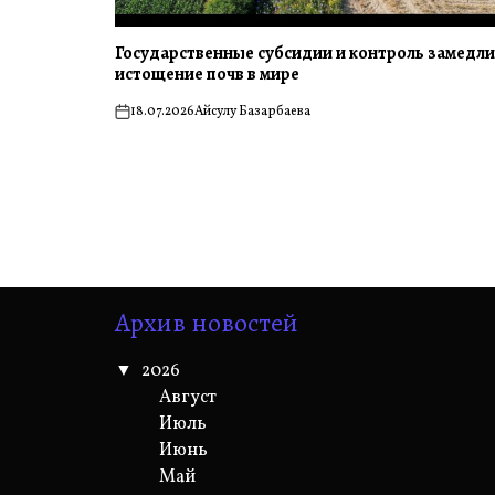
Государственные субсидии и контроль замедл
истощение почв в мире
18.07.2026
Айсулу Базарбаева
on
Архив новостей
2026
Август
Июль
Июнь
Май