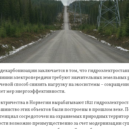
декарбонизации заключается в том, что гидроэлектростан
линии электропередачи требуют значительных земельных 
чевой способ снизить нагрузку на экосистемы – сокращени
чет мер энергоэффективности.
ектричества в Норвегии вырабатывают 1821 гидроэлектрост
шинство этих объектов были построены в прошлом веке. 
тенциал сосредоточен на охраняемых природных территор
сти возможно преимущественно за счет модернизации су