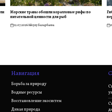
или
Морские травы обошли коралловые рифы по
Ги
питательной ценности для рыб
пе
12.07.2026
Айсулу Базарбаева
0
on
on
Навигация
С
Борьба за природу
С
Водные ресурсы
у
Восстановление экосистем
С
Дикая природа
д