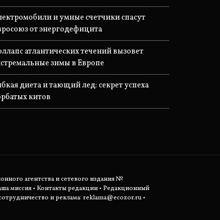
лектромобили и умные счетчики спасут
вросоюз от энергодефицита
оллапс атлантических течений вызовет
кстремальные зимы в Европе
ибкая диета и тающий лед: секрет успеха
орбатых китов
ионного агентства и сетевого издания №
аша миссия
•
Контакты редакции
•
Редакционный
отрудничество и реклама:
reklama@ecozor.ru
•