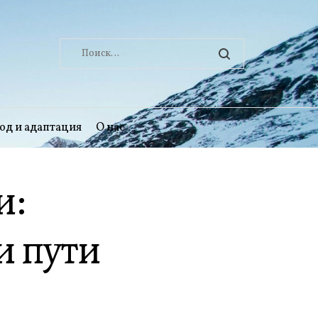
Найти:
од и адаптация
О нас
и:
и пути