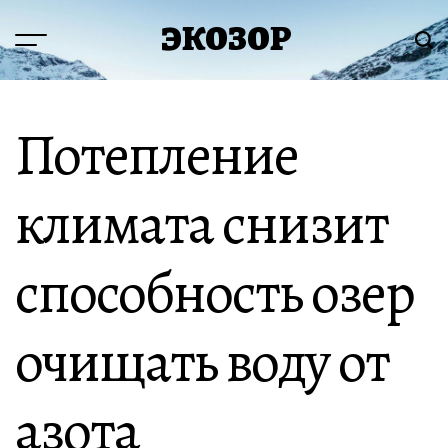
Перейти
ЭКОЗОР
к
Меню
Пои
содержимому
Потепление
климата снизит
способность озер
очищать воду от
азота