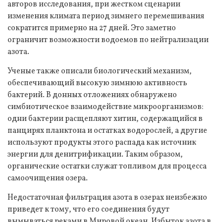
авторов исследования, при жестком сценарии
изменения климата период зимнего перемешивания
сократится примерно на 27 дней. Это заметно
ограничит возможности водоемов по нейтрализации
азота.
Ученые также описали биологический механизм,
обеспечивающий высокую зимнюю активность
бактерий. В донных отложениях обнаружено
симбиотическое взаимодействие микроорганизмов:
одни бактерии расщепляют хитин, содержащийся в
панцирях планктона и остатках водорослей, а другие
используют продукты этого распада как источник
энергии для денитрификации. Таким образом,
органические остатки служат топливом для процесса
самоочищения озера.
Недостаточная фильтрация азота в озерах неизбежно
приведет к тому, что его соединения будут
вымываться реками в Мировой океан. Избыток азота в