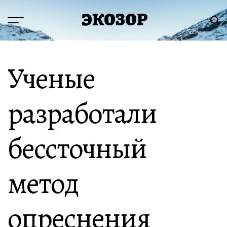
Перейти
ЭКОЗОР
к
Меню
Пои
содержимому
Ученые
разработали
бессточный
метод
опреснения