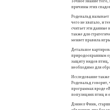
Точное знание того,
причины этих спадов
Родевальд называет
чего не хватало, и 
считает эти данные
также для стратегич
меняет правила игры
Детальное картиров
природоохранным ор
защиту видов птиц, 
необходимо для обр
Исследование также
Родевальд говорит, 
программах вроде eB
популяциях птиц и 
Дэниел Финк, старш