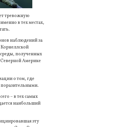
ает тревожную
менно в тех местах,
тать.
онов наблюдений за
 Корнеллской
 среды, полученных
й Северной Америке
ации о том, где
ь поразительными.
его – в тех самых
юдается наибольший
нициировавшая эту