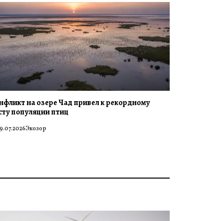
нфликт на озере Чад привел к рекордному
сту популяции птиц
9.07.2026
Экозор