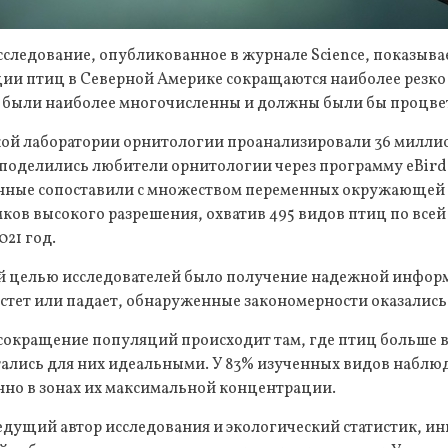
сследование, опубликованное в журнале Science, показыв
и птиц в Северной Америке сокращаются наиболее резко и
и были наиболее многочисленны и должны были бы процве
кой лаборатории орнитологии проанализировали 36 милли
поделились любители орнитологии через программу eBird
анные сопоставили с множеством переменных окружающей
ков высокого разрешения, охватив 495 видов птиц по все
021 год.
й целью исследователей было получение надежной информ
астет или падает, обнаруженные закономерности оказалис
сокращение популяций происходит там, где птиц больше вс
итались для них идеальными. У 83% изученных видов набл
нно в зонах их максимальной концентрации.
едущий автор исследования и экологический статистик, и