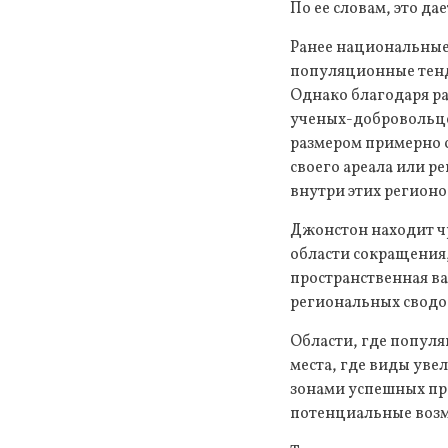
По ее словам, это д
Ранее национальные
популяционные тенд
Однако благодаря р
ученых-добровольцев
размером примерно 
своего ареала или р
внутри этих регионо
Джонстон находит чр
области сокращения,
пространственная в
региональных сводо
Области, где популя
места, где виды уве
зонами успешных пр
потенциальные возм