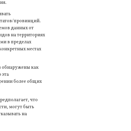
ия.
ивать
штатов/провинций.
емов данных от
идов на территориях
ми в пределах
 конкретных местах
в обнаружены как
 эта
трении более общих
редполагает, что
сти, могут быть
казывать на