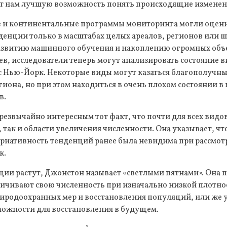
ает нам лучшую возможность понять происходящие изменен
 и континентальные программы мониторинга могли оцен
енции только в масштабах целых ареалов, регионов или 
азвитию машинного обучения и накоплению огромных объ
, исследователи теперь могут анализировать состояние в
с Нью-Йорк. Некоторые виды могут казаться благополучны
егиона, но при этом находиться в очень плохом состоянии в
в.
езвычайно интересным тот факт, что почти для всех видо
 так и области увеличения численности. Она указывает, что
ариативность тенденций ранее была невидима при рассмо
к.
ции растут, Джонстон называет «светлыми пятнами». Она п
личивают свою численность при изначально низкой плотно
иродоохранных мер и восстановления популяций, или же у
ожности для восстановления в будущем.