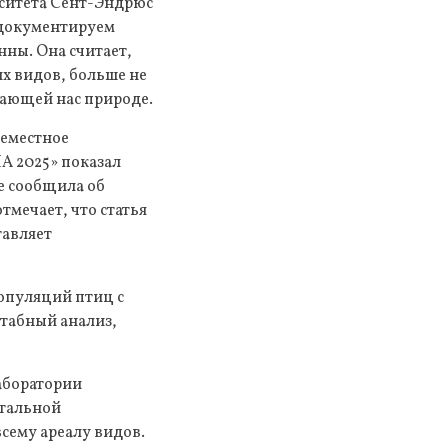
рситета Сент-Эндрюс
 документируем
ны. Она считает,
их видов, больше не
жающей нас природе.
семестное
А 2025» показал
ce сообщила об
тмечает, что статья
тавляет
популяций птиц с
штабный анализ,
аборатории
етальной
сему ареалу видов.