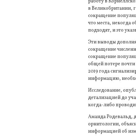
работу в Корнеллск
в Великобритании, г
сокращение популяци
что места, некогда 
подходят, и это ука
Эти выводы дополня
сокращение численн
сокращение популяци
общей потере почти 
2019 года сигнализи
информацию, необхо
Исследование, опубл
детализацией до уча
когда-либо проводи
Аманда Родевальд, 
орнитологии, объясн
информацией об изме