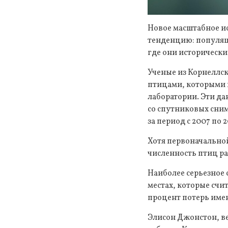
Новое масштабное и
тенденцию: популяци
где они историческ
Ученые из Корнеллс
птицами, которыми 
лаборатории. Эти д
со спутниковых сним
за период с 2007 по 2
Хотя первоначально
численность птиц р
Наиболее серьезное 
местах, которые сч
процент потерь име
Элисон Джонстон, в