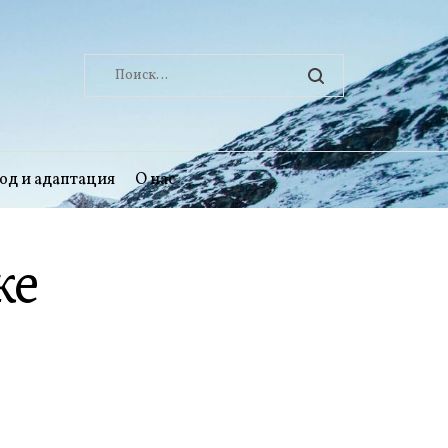
Найти:
од и адаптация
О нас
ке