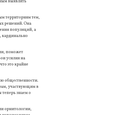
еным выявлять
м территориям тем,
ых решений. Она
ения популяций, а
ю, кардинально
ии, поможет
ои усилия на
что это крайне
ию общественности.
ерам, участвующим в
 теперь знаем о
ии орнитологии,