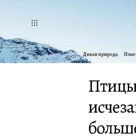
Перейти
к
содержимому
Дикая природа
Изме
Птицы
исчеза
больше