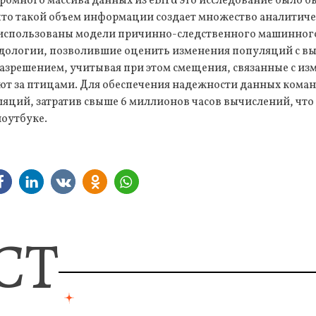
огромного массива данных из eBird это исследование было 
 что такой объем информации создает множество аналитич
 использованы модели причинно-следственного машинног
одологии, позволившие оценить изменения популяций с в
зрешением, учитывая при этом смещения, связанные с изм
ют за птицами. Для обеспечения надежности данных коман
ций, затратив свыше 6 миллионов часов вычислений, что 
ноутбуке.
СТ