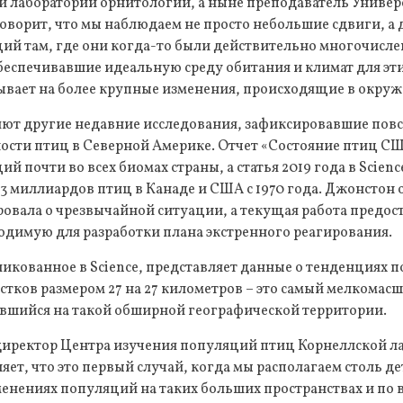
ой лаборатории орнитологии, а ныне преподаватель Униве
оворит, что мы наблюдаем не просто небольшие сдвиги, а
й там, где они когда-то были действительно многочислен
обеспечивавшие идеальную среду обитания и климат для эт
зывает на более крупные изменения, происходящие в окру
ют другие недавние исследования, зафиксировавшие пов
ости птиц в Северной Америке. Отчет «Состояние птиц СШ
й почти во всех биомах страны, а статья 2019 года в Scien
3 миллиардов птиц в Канаде и США с 1970 года. Джонстон о
ровала о чрезвычайной ситуации, а текущая работа предос
димую для разработки плана экстренного реагирования.
икованное в Science, представляет данные о тенденциях 
стков размером 27 на 27 километров – это самый мелкомас
вшийся на такой обширной географической территории.
директор Центра изучения популяций птиц Корнеллской л
яет, что это первый случай, когда мы располагаем столь д
нениях популяций на таких больших пространствах и по в