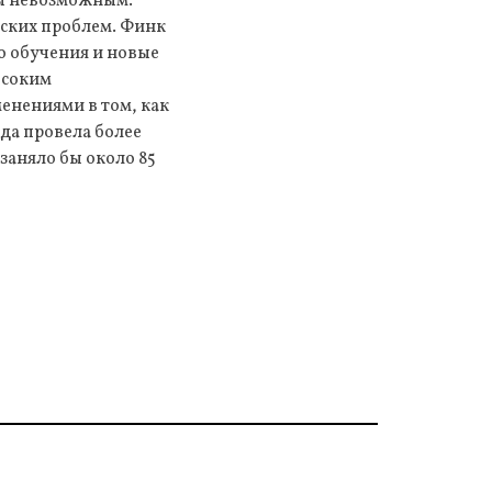
бы невозможным.
еских проблем. Финк
о обучения и новые
ысоким
енениями в том, как
да провела более
заняло бы около 85