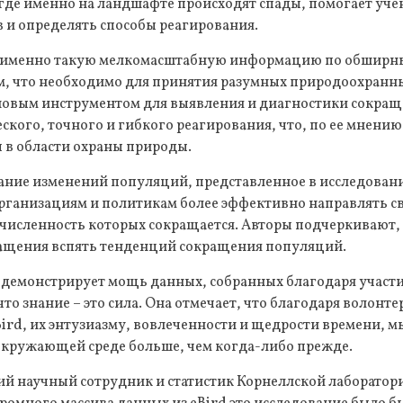
 где именно на ландшафте происходят спады, помогает уч
 и определять способы реагирования.
 именно такую мелкомасштабную информацию по обширны
тем, что необходимо для принятия разумных природоохранн
 новым инструментом для выявления и диагностики сокращ
еского, точного и гибкого реагирования, что, по ее мнени
 в области охраны природы.
ание изменений популяций, представленное в исследован
ганизациям и политикам более эффективно направлять св
численность которых сокращается. Авторы подчеркивают, 
ащения вспять тенденций сокращения популяций.
 демонстрирует мощь данных, собранных благодаря участ
что знание – это сила. Она отмечает, что благодаря волонт
ird, их энтузиазму, вовлеченности и щедрости времени, мы
окружающей среде больше, чем когда-либо прежде.
ий научный сотрудник и статистик Корнеллской лаборатор