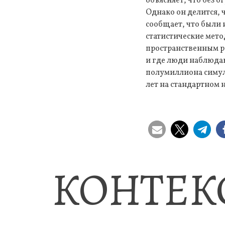
объясняет, что без 
Однако он делится,
сообщает, что были
статистические мет
пространственным ра
и где люди наблюда
полумиллиона симуля
лет на стандартном 
КОНТЕК