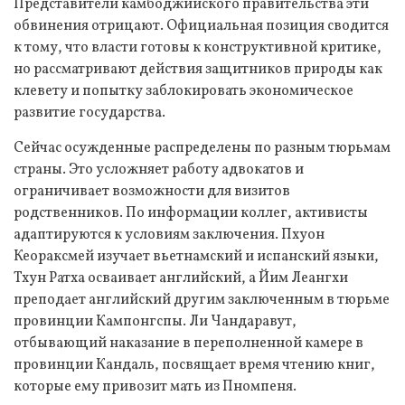
Представители камбоджийского правительства эти
обвинения отрицают. Официальная позиция сводится
к тому, что власти готовы к конструктивной критике,
но рассматривают действия защитников природы как
клевету и попытку заблокировать экономическое
развитие государства.
Сейчас осужденные распределены по разным тюрьмам
страны. Это усложняет работу адвокатов и
ограничивает возможности для визитов
родственников. По информации коллег, активисты
адаптируются к условиям заключения. Пхуон
Кеораксмей изучает вьетнамский и испанский языки,
Тхун Ратха осваивает английский, а Йим Леангхи
преподает английский другим заключенным в тюрьме
провинции Кампонгспы. Ли Чандаравут,
отбывающий наказание в переполненной камере в
провинции Кандаль, посвящает время чтению книг,
которые ему привозит мать из Пномпеня.