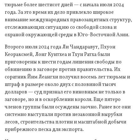
тюрьме более шестисот дней — с начала июля 2024
года. За это время их дело привлекло широкое
внимание международных правозащитных структур,
отслеживающих ситуацию со свободой слова и
охраной окружающей среды в Юго-Восточной Азии.
Второго июля 2024 года Ли Чандаравут, Пхуон
Кеораксмей, Лонг Кунтхеа и Тхун Ратха были
приговорены к шести годам лишения свободы по
обвинению в заговоре против правительства. Их
соратник Йим Леангхи получил восемь лет тюрьмы и
штраф в размере около двух с половиной тысяч
долларов — суд признал его виновным не только в
заговоре, но и в оскорблении короля. Еще пятеро
членов группы были осуждены заочно. Ранее все они
системно выступали против незаконной вырубки
лесов, строительства плотин и масштабной добычи
прибрежного песка для экспорта.