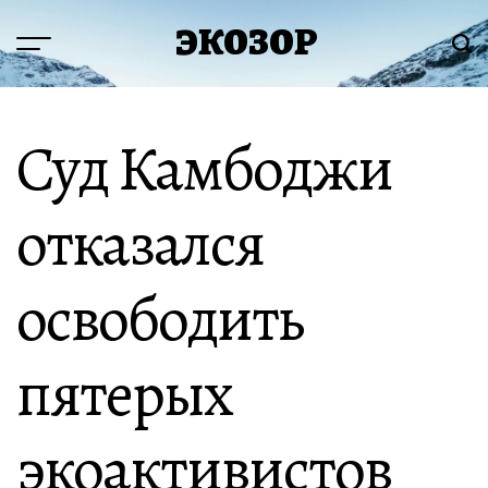
Перейти
ЭКОЗОР
к
Меню
Пои
содержимому
Суд Камбоджи
отказался
освободить
пятерых
экоактивистов