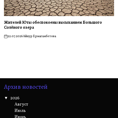
Жителей Юты обеспокоены высыханием Большого
Солёного озера
22.07.2026
Айнур Ермагамбетова
on
Архив новостей
2026
Август
Июль
Июнь