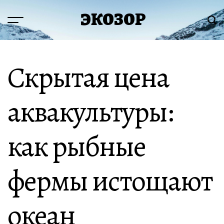
Перейти
ЭКОЗОР
к
Меню
Пои
содержимому
Скрытая цена
аквакультуры:
как рыбные
фермы истощают
океан