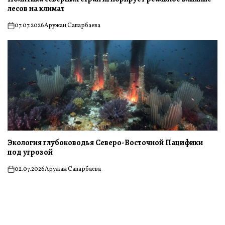
лесов на климат
07.07.2026
Аружан Сапарбаева
on
Экология глубоководья Северо-Восточной Пацифики
под угрозой
02.07.2026
Аружан Сапарбаева
on