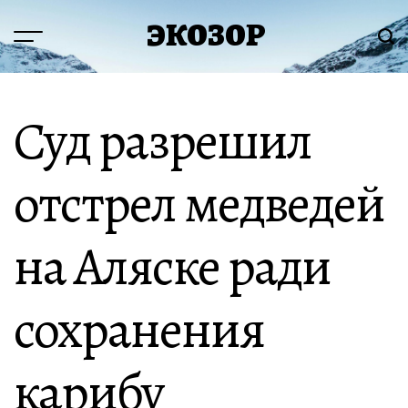
Перейти
ЭКОЗОР
к
Меню
Пои
содержимому
Суд разрешил
отстрел медведей
на Аляске ради
сохранения
карибу