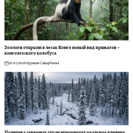
Зоологи открыли в лесах Конго новый вид приматов –
конголезского колобуса
16.07.2026
Аружан Сапарбаева
on
Политика северных стран игнорирует реальное влияние