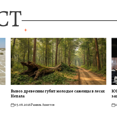
СТ
Вывоз древесины губит молодые саженцы в лесах
ЮН
Непала
за
03.08.2026
Рамиль Ахметов
2
on
on