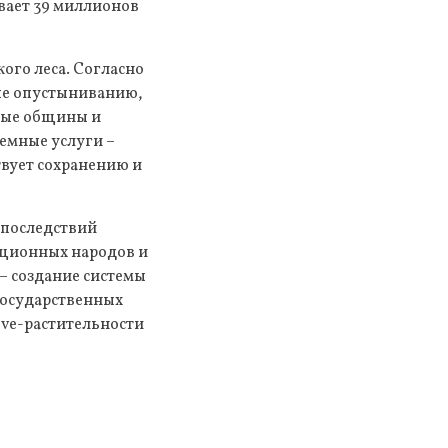
вает 39 миллионов
ого леса. Согласно
ные опустыниванию,
нные общины и
емные услуги –
твует сохранению и
 последствий
иционных народов и
– создание системы
государственных
ive-растительности