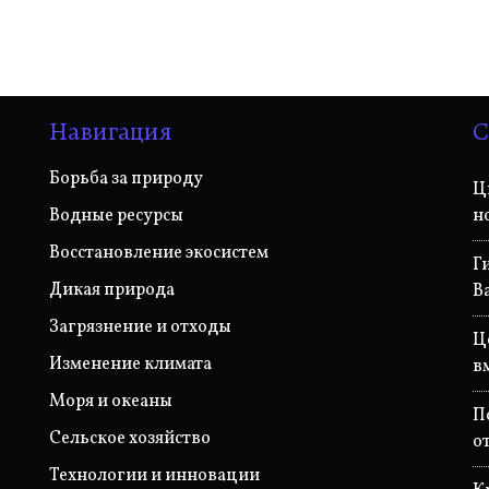
Навигация
С
Борьба за природу
Ц
Водные ресурсы
н
Восстановление экосистем
Г
Дикая природа
В
Загрязнение и отходы
Ц
Изменение климата
в
Моря и океаны
П
Сельское хозяйство
о
Технологии и инновации