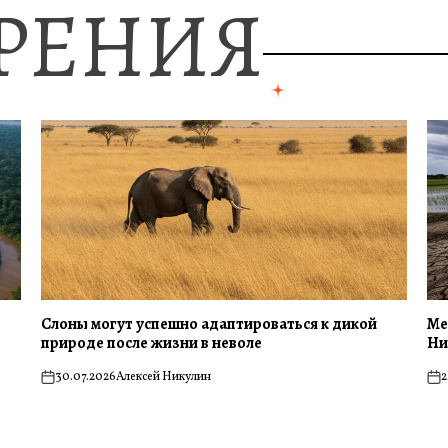
ЗРЕНИЯ
Слоны могут успешно адаптироваться к дикой
Ме
природе после жизни в неволе
Ни
30.07.2026
Алексей Никулин
2
on
on