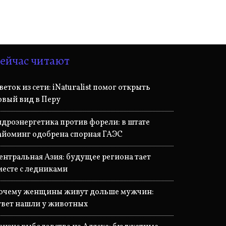
ейчас читают
веток из сети: iNaturalist помог открыть
овый вид в Перу
идроэнергетика против форели: в штате
айоминг одобрена спорная ГАЭС
ентральная Азия: будущее региона тает
месте с ледниками
очему женщины живут дольше мужчин:
твет нашли у животных