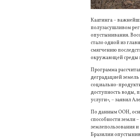
Каатинга – важнейш
полузасушливом рег
опустынивания. Восс
стало одной из глав
смягчению последств
окружающей среды и
Программа рассчитан
деградацией земель 
социально-продукти
доступность воды, п
услуги», – заявил А
По данным ООН, осн
способности земли 
землепользования и 
Бразилии опустынива