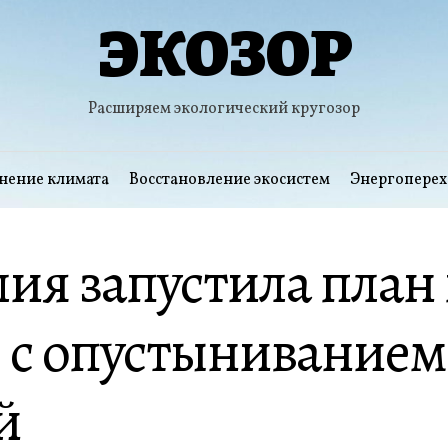
ЭКОЗОР
Расширяем экологический кругозор
нение климата
Восстановление экосистем
Энергоперех
ия запустила план
 с опустыниванием
й