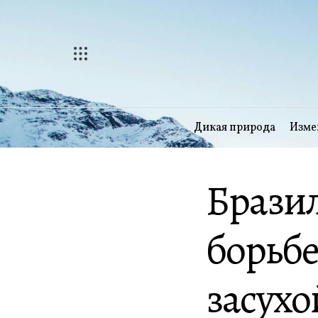
Перейти
к
содержимому
Дикая природа
Изме
Бразил
борьбе
засухо