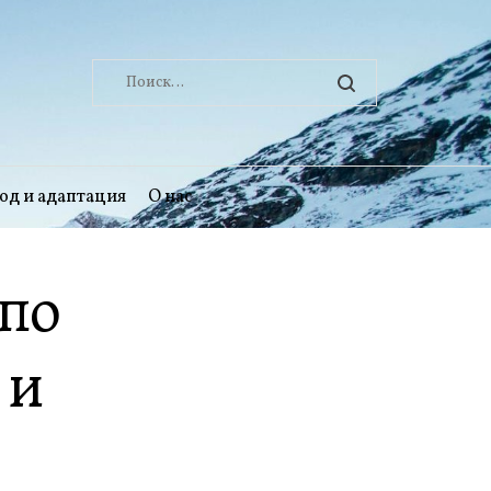
Найти:
од и адаптация
О нас
 по
 и