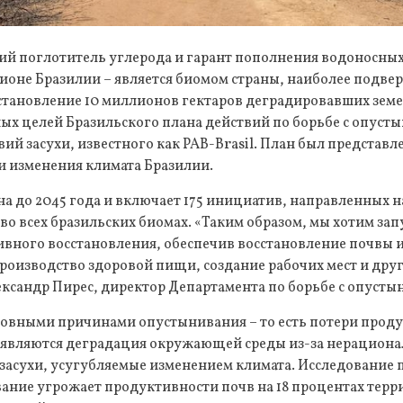
ий поглотитель углерода и гарант пополнения водоносных
ионе Бразилии – является биомом страны, наиболее подве
тановление 10 миллионов гектаров деградировавших земе
ных целей Бразильского плана действий по борьбе с опуст
ий засухи, известного как PAB-Brasil. План был представ
 изменения климата Бразилии.
а до 2045 года и включает 175 инициатив, направленных н
во всех бразильских биомах. «Таким образом, мы хотим зап
вного восстановления, обеспечив восстановление почвы и
роизводство здоровой пищи, создание рабочих мест и дру
лександр Пирес, директор Департамента по борьбе с опуст
овными причинами опустынивания – то есть потери прод
– являются деградация окружающей среды из-за нерацион
засухи, усугубляемые изменением климата. Исследование п
ние угрожает продуктивности почв на 18 процентах терри