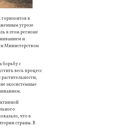
 горизонтов в
рженным угрозе
ль в этом регионе
ыниванием и
лен Министерством
а борьбу с
устить весь процесс
 растительности,
гие экосистемные
ыниванием.
уктивной
ального
оказало, что в
тории страны. В