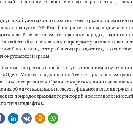
оторый в основном сосредоточен на северо-востоке, прожи
д угрозой уже находятся экосистемы серрадо и атлантическ
нному на запуске PAB-Brasil, впервые районы, подвержен
антанале. В связи с этим все коренные народы, традицио
 хозяйства были включены в программу выплат за экосист
енной политики, который вознаграждает тех, кто способс
ия окружающей среды.
обьемся прогресса в борьбе с опустыниванием и смягчении
ула Эдель Мораес, национальный секретарь по делам трад
 сельского развития. Среди конкретных инициатив плана 
ения об опустынивании и засухе, финансовая поддержка 
 новых природоохранных территорий и восстановление nat
зности ландшафтов.