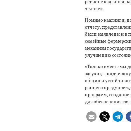
регионе каатинги, к
человек.
Помимо каатинги, по
отчету, представле
были выявлены и в п
семейные фермерские
механизм государств
улучшению состоян
«Только вместе мы д
засухи», – подчеркн
общин и устойчивого
раннего предупрежд
программ, создание
для обеспечения свя