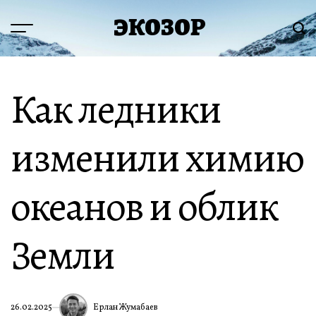
Перейти
ЭКОЗОР
к
Меню
Пои
содержимому
Как ледники
изменили химию
океанов и облик
Земли
Ерлан Жумабаев
26.02.2025