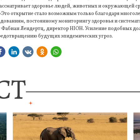
 рассматривает здоровье людей, животных и окружающей с
 «Это открытие стало возможным только благодаря многол
едованиям, постоянному мониторингу здоровья и системат
ит Фабиан Лендертц, директор HIOH. Усиление подобных д
предотвращению будущих эпидемических угроз.
СТ