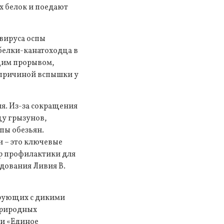
х белок и поедают
вируса оспы
 белки-канатоходца в
щим прорывом,
 причиной вспышки у
я. Из-за сокращения
щу грызунов,
пы обезьян.
и – это ключевые
р профилактики для
едования Ливия В.
ирующих с дикими
природных
ии «Единое