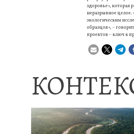
здоровье», которая
неразрывное целое.
экологическим иссл
образцов», – говор
проектов – ключ к 
КОНТЕК