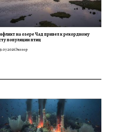
нфликт на озере Чад привел к рекордному
сту популяции птиц
9.07.2026
Экозор