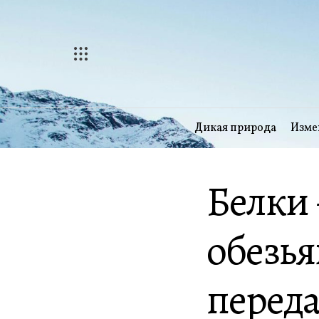
Перейти
к
содержимому
Дикая природа
Изме
Белки 
обезья
переда