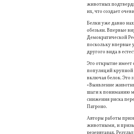
животных подтвердил
их, что создает оче
Белки уже давно на
обезьян. Впервые ви
Демократической Ре
поскольку впервые у
другого вида в есте
Это открытие имеет 
популяций крупной 
включая белок. Это 
«Выявление животных
шаги к пониманию м
снижения риска пере
Патроно.
Авторы работы приз
животными, и призы
резервуарах. Резул