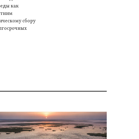
реды как
етним
ическому сбору
олгосрочных