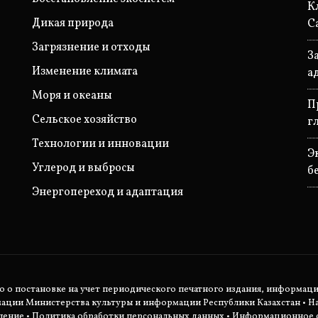
К
Дикая природа
С
Загрязнение и отходы
З
Изменение климата
а
Моря и океаны
П
Сельское хозяйство
г
Технологии и инновации
Э
Углерод и выбросы
б
Энергопереход и адаптация
во о постановке на учет периодического печатного издания, информац
мации Министерства культуры и информации Республики Казахстан •
Н
шение
•
Политика обработки персональных данных
• Информационное с