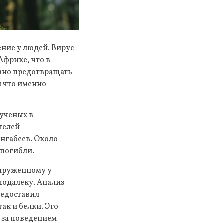
ение у людей. Вирус
Африке, что в
вно предотвращать
и что именно
 ученых в
телей
нгабеев. Около
 погибли.
наруженному у
подалеку. Анализ
редоставил
ак и белки. Это
 за поведением