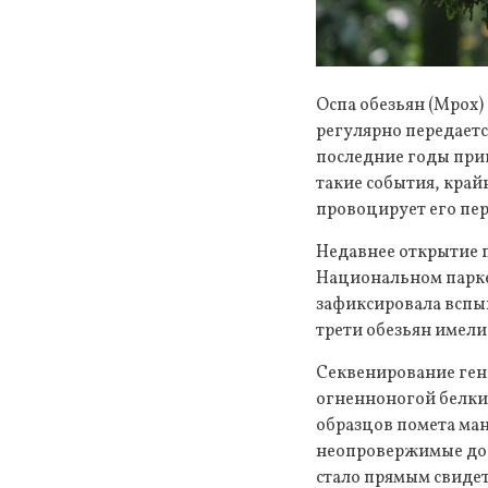
Оспа обезьян (Mpox)
регулярно передаетс
последние годы при
такие события, край
провоцирует его пер
Недавнее открытие п
Национальном парке 
зафиксировала вспы
трети обезьян имели
Секвенирование ген
огненноногой белки-
образцов помета ман
неопровержимые дока
стало прямым свиде