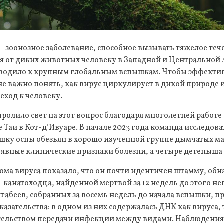
 – зоонозное заболевание, способное вызывать тяжелое теч
я от диких животных человеку в Западной и Центральной 
водило к крупным глобальным вспышкам. Чтобы эффекти
не важно понять, как вирус циркулирует в дикой природе 
еход к человеку.
ролило свет на этот вопрос благодаря многолетней работе
Таи в Кот-д’Ивуаре. В начале 2023 года команда исследова
шку оспы обезьян в хорошо изученной группе дымчатых ма
 явные клинические признаки болезни, а четыре детеныша
ома вируса показало, что он почти идентичен штамму, об
канатоходца, найденной мертвой за 12 недель до этого не
габеев, собранных за восемь недель до начала вспышки, п
зательства: в одном из них содержалась ДНК как вируса, т
тельством передачи инфекции между видами. Наблюдения