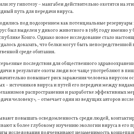
и эту гипотезу – мангабеи действительно охотятся на эти
видный путь для передачи вируса.
ходились под подозрением как потенциальные резервуары 
рус был выделен у дикого животного в 1985 году именно у
спублике Конго. Однако новое исследование стало настоя
далось доказать, что белки могут быть непосредственной
ственной среде обитания.
серьезные последствия для общественного здравоохранени
дичи в результате охоты люди все чаще употребляют в пи
значительно повышает риск заражения человека вирусом ос
 – источников вируса и путей его передачи между видам
еханизмов распространения и разработке эффективных ме
дачи человеку», – отмечает один из ведущих авторов иссл
ывают повышать осведомленность среди людей, контакт
вают к более глубокому изучению экологии вируса в его 
ьтаты исследования подчеркивают незаменимость концепц