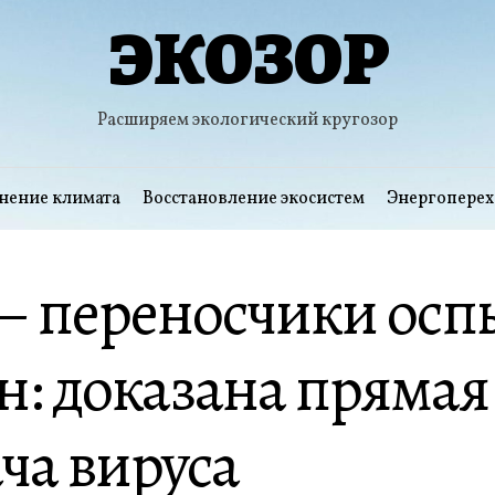
ЭКОЗОР
Расширяем экологический кругозор
нение климата
Восстановление экосистем
Энергоперех
– переносчики осп
н: доказана прямая
ча вируса