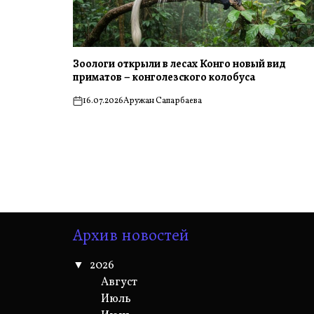
Зоологи открыли в лесах Конго новый вид
приматов – конголезского колобуса
16.07.2026
Аружан Сапарбаева
on
Архив новостей
2026
Август
Июль