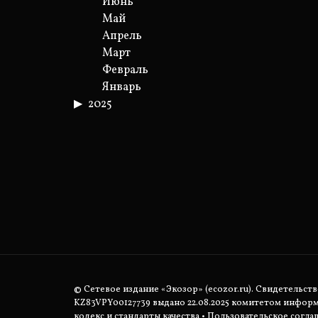
Июнь
Май
Апрель
Март
Февраль
Январь
2025
© Сетевое издание «Экозор» (ecozor.ru). Свидетельст
KZ83VPY00127739 выдано 22.08.2025 комитетом инфор
кодекс и стандарты качества
•
Пользовательское согла