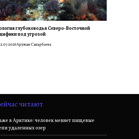
ология глубоководья Северо-Восточной
цифики под угрозой
2.07.2026
Аружан Сапарбаева
ейчас читают
аже в Арктике: человек меняет пищевые
епи удаленных озер