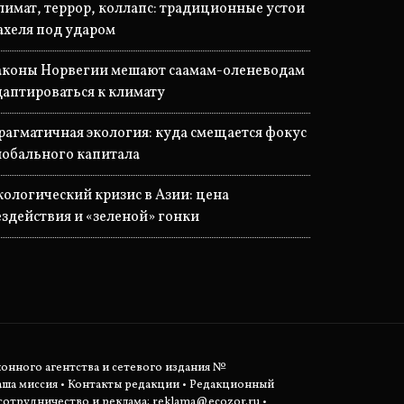
лимат, террор, коллапс: традиционные устои
ахеля под ударом
аконы Норвегии мешают саамам-оленеводам
даптироваться к климату
рагматичная экология: куда смещается фокус
лобального капитала
кологический кризис в Азии: цена
ездействия и «зеленой» гонки
ионного агентства и сетевого издания №
аша миссия
•
Контакты редакции
•
Редакционный
отрудничество и реклама:
reklama@ecozor.ru
•