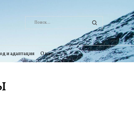
Найти:
од и адаптация
О нас
ы