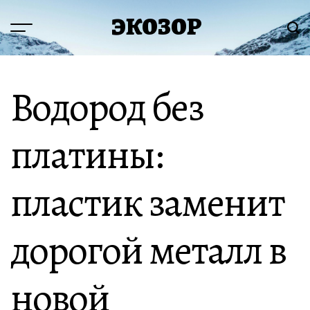
Перейти
ЭКОЗОР
к
Меню
Пои
содержимому
Водород без
платины:
пластик заменит
дорогой металл в
новой