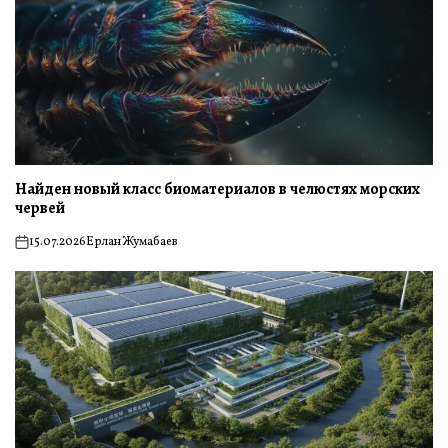
Найден новый класс биоматериалов в челюстях морских
червей
15.07.2026
Ерлан Жумабаев
on