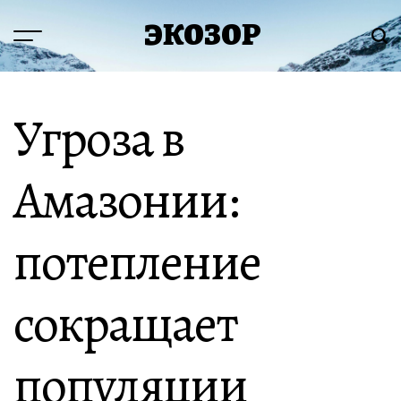
Перейти
ЭКОЗОР
к
Меню
Пои
содержимому
Угроза в
Амазонии:
потепление
сокращает
популяции