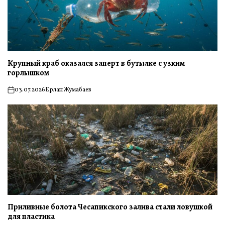
Крупный краб оказался заперт в бутылке с узким
горлышком
03.07.2026
Ерлан Жумабаев
on
Приливные болота Чесапикского залива стали ловушкой
для пластика