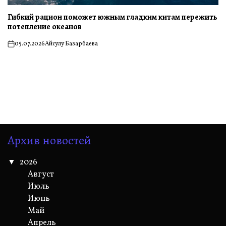
Гибкий рацион поможет южным гладким китам пережить
потепление океанов
05.07.2026
Айсулу Базарбаева
on
Архив новостей
2026
Август
Июль
Июнь
Май
Апрель