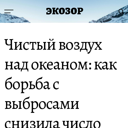
Перейти
ЭКОЗОР
к
Меню
Пои
содержимому
Чистый воздух
над океаном: как
борьба с
выбросами
снизила число