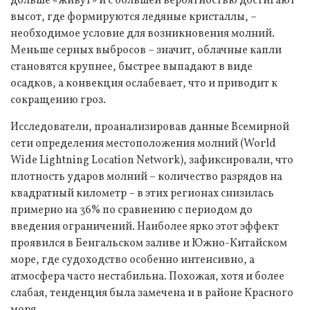
дольше «живут» и с большей вероятностью достигают
высот, где формируются ледяные кристаллы, –
необходимое условие для возникновения молний.
Меньше серных выбросов – значит, облачные капли
становятся крупнее, быстрее выпадают в виде
осадков, а конвекция ослабевает, что и приводит к
сокращению гроз.
Исследователи, проанализировав данные Всемирной
сети определения местоположения молний (World
Wide Lightning Location Network), зафиксировали, что
плотность ударов молний – количество разрядов на
квадратный километр – в этих регионах снизилась
примерно на 36% по сравнению с периодом до
введения ограничений. Наиболее ярко этот эффект
проявился в Бенгальском заливе и Южно-Китайском
море, где судоходство особенно интенсивно, а
атмосфера часто нестабильна. Похожая, хотя и более
слабая, тенденция была замечена и в районе Красного
моря.