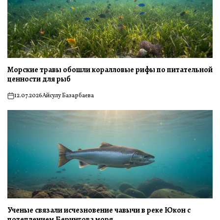
Морские травы обошли коралловые рифы по питательной
ценности для рыб
12.07.2026
Айсулу Базарбаева
on
Ученые связали исчезновение чавычи в реке Юкон с
потеплением Берингова моря