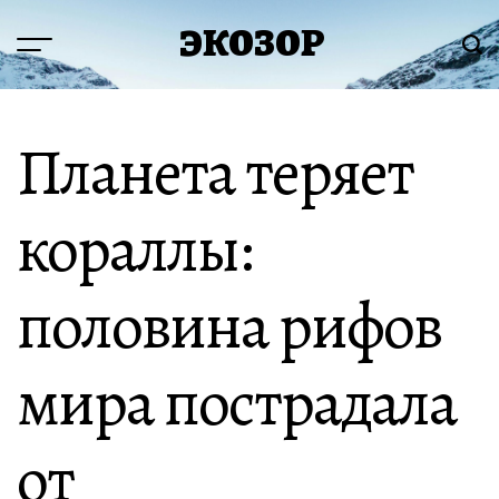
Перейти
ЭКОЗОР
к
Меню
Пои
содержимому
Планета теряет
кораллы:
половина рифов
мира пострадала
от