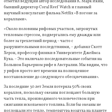
отметил ведущий автор исследования К. Марк Икин,
бывший директор Coral Reef Watch и главный
научный консультант фильма Netflix «В погоне за
кораллами».
«Около половины рифовых участков, затронутых
тепловым стрессом, подвергались ему дважды или
более за трехлетний период – часто с
разрушительными последствиями, – добавил Скотт
Херон, профессор физики в Университете Джеймса
Кука. – Это включало последовательные события на
Большом Барьерном рифе в Австралии. Мы видим, что
у рифов просто нет времени на полноценное
восстановление до следующего обесцвечивания».
За последние 30 лет Земля потеряла 50% своих
кораллов, поскольку океаны поглощают большую
часть тепла, производимого человечеством при
сжигании ископаемого топлива. Если бы океаны не
поглощали это тепло, температура воздуха на планете