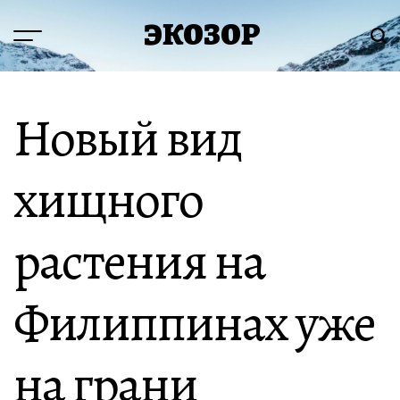
Перейти
ЭКОЗОР
к
Меню
Пои
содержимому
Новый вид
хищного
растения на
Филиппинах уже
на грани