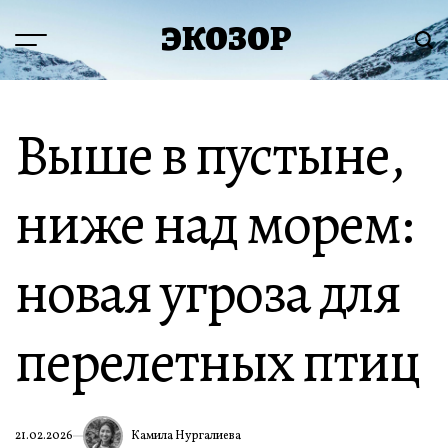
Перейти
ЭКОЗОР
к
Меню
Пои
содержимому
Выше в пустыне,
ниже над морем:
новая угроза для
перелетных птиц
Камила Нургалиева
21.02.2026