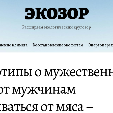
ЭКОЗОР
Расширяем экологический кругозор
нение климата
Восстановление экосистем
Энергоперех
отипы о мужествен
т мужчинам
ваться от мяса –