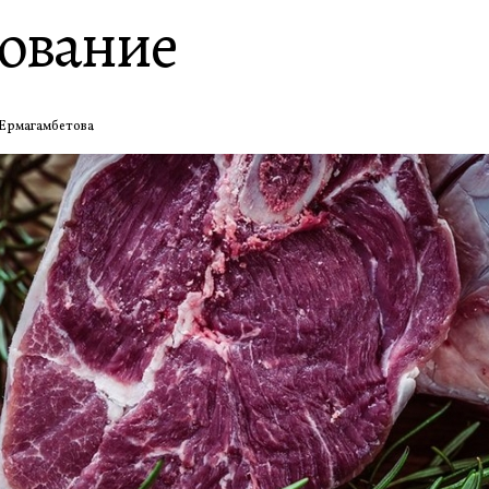
дование
Ермагамбетова