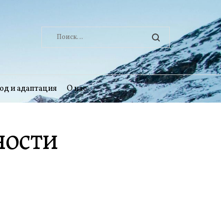
Найти:
од и адаптация
О нас
ности