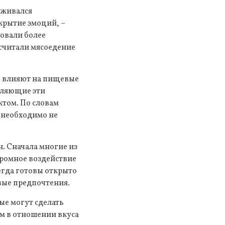
рживался
крытие эмоций, –
овали более
считали мясоедение
о влияют на пищевые
еляющие эти
ктом. По словам
 необходимо не
. Сначала многие из
громное воздействие
егда готовы открыто
вые предпочтения.
ые могут сделать
м в отношении вкуса