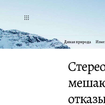
Перейти
к
содержимому
Дикая природа
Изме
Стере
мешаю
отказы