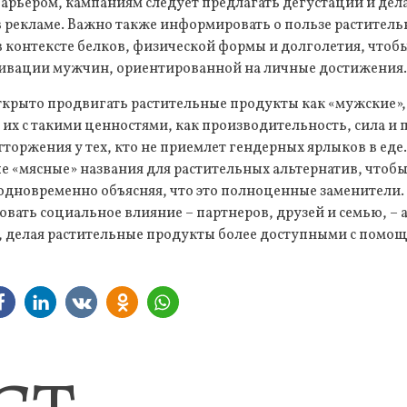
барьером, кампаниям следует предлагать дегустации и дел
в рекламе. Важно также информировать о пользе раститель
в контексте белков, физической формы и долголетия, чтоб
тивации мужчин, ориентированной на личные достижения
ткрыто продвигать растительные продукты как «мужские»,
 их с такими ценностями, как производительность, сила и
торжения у тех, кто не приемлет гендерных ярлыков в еде
 «мясные» названия для растительных альтернатив, чтоб
одновременно объясняя, что это полноценные заменители.
вать социальное влияние – партнеров, друзей и семью, – 
, делая растительные продукты более доступными с помо