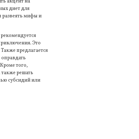
ать акцент на
ных диет для
ы развеять мифы и
.
 рекомендуется
 приключения. Это
. Также предлагается
ы оправдать
 Кроме того,
а также решать
щью субсидий или