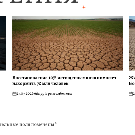
Восстановление 10% истощенных почв поможет
Жи
накормить 70 млн человек
Бо
27.07.2026
Айнур Ермагамбетова
2
on
on
тельные поля помечены
*