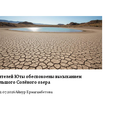
телей Юты обеспокоены высыханием
льшого Солёного озера
2.07.2026
Айнур Ермагамбетова