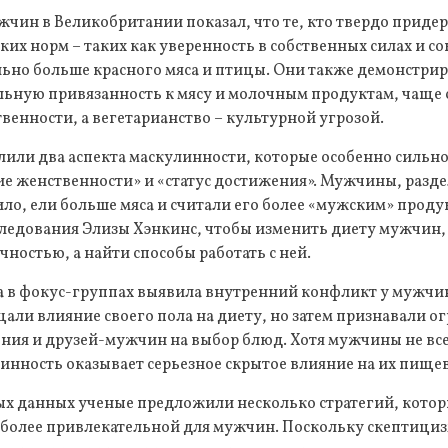
жчин в Великобритании показал, что те, кто твердо приде
х норм – таких как уверенность в собственных силах и со
ьно больше красного мяса и птицы. Они также демонстрир
ьную привязанность к мясу и молочным продуктам, чаще 
енности, а вегетарианство – культурной угрозой.
лили два аспекта маскулинности, которые особенно сильн
ие женственности» и «статус достижения». Мужчины, разд
ило, ели больше мяса и считали его более «мужским» проду
следования Элизы Хэнкинс, чтобы изменить диету мужчин,
чностью, а найти способы работать с ней.
 в фокус-группах выявила внутренний конфликт у мужчин
али влияние своего пола на диету, но затем признавали о
ния и друзей-мужчин на выбор блюд. Хотя мужчины не вс
линность оказывает серьезное скрытое влияние на их пище
ых данных ученые предложили несколько стратегий, котор
более привлекательной для мужчин. Поскольку скептициз