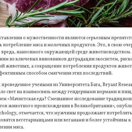
тавления о мужественности являются серьезным препят
потребление мяса и молочных продуктов. Это, в свою оче
 вреда, наносимого окружающей среде животноводством.
ним из ключевых виновников деградации экосистем, риско
ний животных, а сокращение потребления продуктов живо
фективным способом смягчения этих последствий.
 проведенное учеными из Университета Бата, Bryant Rese
ило свет на взаимосвязь между гендерными нормами и пи
нием «Мачистская еда? Смешанное исследование традицио
тов животного происхождения в Великобритании», опубли
ychology, отмечается, что мужчины продолжают потреблять
овятся вегетарианцами или веганами и более устойчивы к
ения мяса.