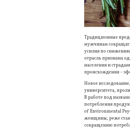
Традиционные предс
мужчинам сокращать 
усилия по снижению
отрасль признана од
населения и страда
происхождения – эф
Новое исследование,
университета, прол
В работе под назва
потребления продук
of Environmental Ps
женщины, реже стан
сокращению потребл