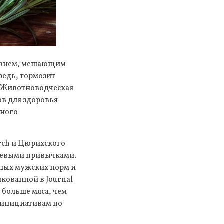
ствием, мешающим
редь, тормозит
 Животноводческая
в для здоровья
тного
arch и Цюрихского
щевыми привычками.
нных мужских норм и
кованной в Journal
 больше мяса, чем
 инициативам по