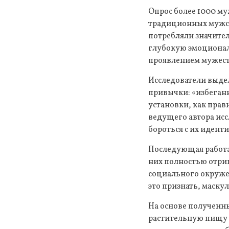
Опрос более 1000 му
традиционных мужски
потребляли значител
глубокую эмоционал
проявлением мужеств
Исследователи выде
привычки: «избеган
установки, как прав
ведущего автора ис
бороться с их иденти
Последующая работа
них полностью отриц
социального окруже
это признать, маску
На основе полученн
растительную пищу 