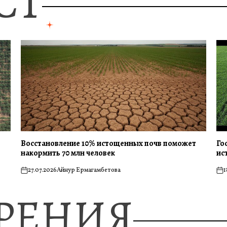
СТ
Восстановление 10% истощенных почв поможет
Го
накормить 70 млн человек
ис
27.07.2026
Айнур Ермагамбетова
1
on
on
ЗРЕНИЯ