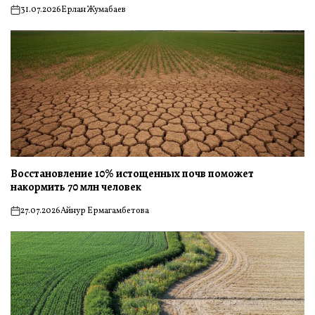
31.07.2026
Ерлан Жумабаев
on
Восстановление 10% истощенных почв поможет
накормить 70 млн человек
27.07.2026
Айнур Ермагамбетова
on