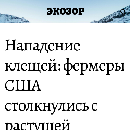
Перейти
ЭКОЗОР
к
Меню
Пои
содержимому
Нападение
клещей: фермеры
США
столкнулись с
растущей