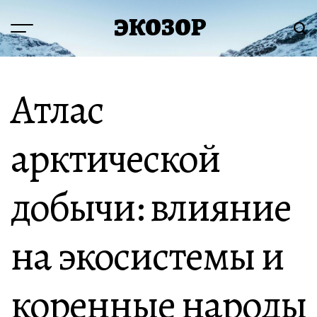
Перейти
ЭКОЗОР
к
Меню
Пои
содержимому
Атлас
арктической
добычи: влияние
на экосистемы и
коренные народы